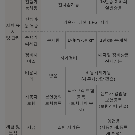
진행가
15인승 이하의
전차종가능
능차량
일반승용
진행가
가솔린, 디젤, LPG, 전기
차량 유
능 유종
지
주행거
및 관리
무제한
1만km~5만km
1만km~무제한
리제한
정비서
대차및 정비상품
자가정비
비스
선택가능
비용처
비용처리가능
없음
리
(세무사상담 필요)
리스고객 보험
렌트사 영업용
자동차
본인명의
등록
보험등록
보험
보험등록
(보험경력 유
(보험경력 단절)
지)
영업용
세금 및
세금
일반 자가용
(자동차세,등록
보험
세 저렴)