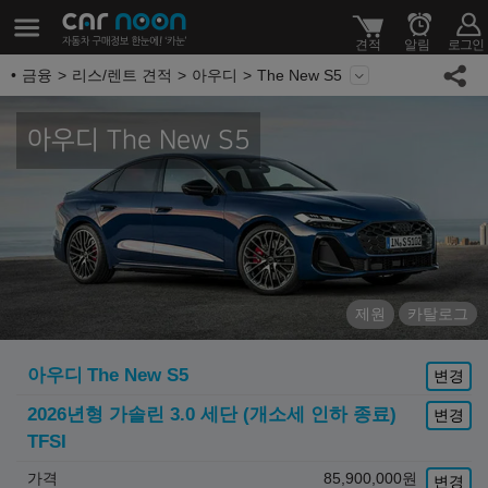
금융
리스/렌트 견적
아우디
The New S5
아우디 The New S5
제원
카탈로그
아우디
The New S5
변경
2026년형 가솔린 3.0 세단 (개소세 인하 종료)
변경
TFSI
가격
85,900,000
원
변경