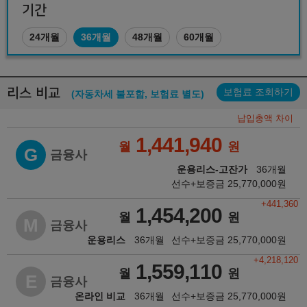
기간
24개월
36개월
48개월
60개월
리스 비교
보험료 조회하기
(자동차세 불포함, 보험료 별도)
납입총액 차이
1,441,940
월
원
G
금융사
운용리스-고잔가
36개월
선수+보증금
25,770,000
원
+441,360
1,454,200
월
원
M
금융사
운용리스
36개월
선수+보증금
25,770,000
원
+4,218,120
1,559,110
월
원
E
금융사
온라인 비교
36개월
선수+보증금
25,770,000
원