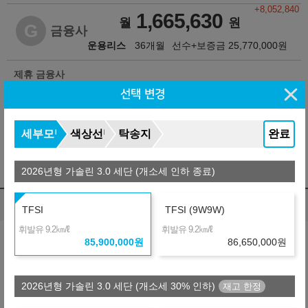
+8,052,840
1,665,630
월
원
G
금융사
운용리스
36개월
선수+보증금
25,770,000
원
제휴 금융사
선택 변경
※ 자동차세 :
778,700
원/년 (리스료에 불포함됨)
세부모델
색상선택
탁송지역
완료
※ 보험료 : 개인별로 다름
※ 약정거리 : 2만km/년
2026년형 가솔린 3.0 세단 (개소세 인하 종료)
※ 자세한 사항은 견적서를 참조하시기 바랍니다.
렌트 비교
(자동차세 포함, 보험료 포함)
TFSI
TFSI (9W9W)
㎞/ℓ
㎞/ℓ
휘발유 9.2
휘발유 9.2
납입총액 차이
85,900,000
원
86,650,000
원
※ 약정거리 : 2만km/년
※ 보험 : 대인 무한, 대물 1억, 26세이상
※ 정비 : 미포함
2026년형 가솔린 3.0 세단 (개소세 30% 인하)