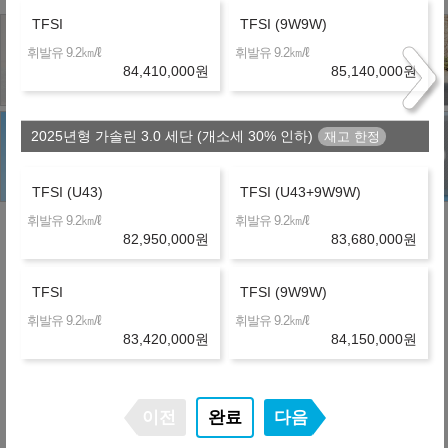
TFSI
TFSI (9W9W)
㎞/ℓ
㎞/ℓ
휘발유 9.2
휘발유 9.2
84,410,000
원
85,140,000
원
2025년형 가솔린 3.0 세단 (개소세 30% 인하)
TFSI (U43)
TFSI (U43+9W9W)
㎞/ℓ
㎞/ℓ
휘발유 9.2
휘발유 9.2
82,950,000
원
83,680,000
원
유의사항
TFSI
TFSI (9W9W)
㎞/ℓ
㎞/ℓ
휘발유 9.2
휘발유 9.2
83,420,000
원
84,150,000
원
- 위 실시간 견적은 할인조건 및 탁송지역, 대리점/딜러사에
따라 달라질 수 있습니다.
- 산출하신 견적이 정확한지 상담을 통해 확인하시기 바랍니
다.
이전
완료
다음
- 만 21세 이상, 면허 소지 1년 이상의 고객만 진행 가능합니
다.