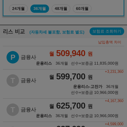
24개월
36개월
48개월
60개월
리스 비교
보험료 조회하기
(자동차세 불포함, 보험료 별도)
납입총액 차이
509,940
월
원
P
금융사
운용리스
36개월
선수+보증금
11,835,000
원
+3,231,360
599,700
월
원
T
금융사
운용리스-고잔가
36개월
선수+보증금
10,966,000
원
+4,167,360
625,700
월
원
T
금융사
운용리스
36개월
선수+보증금
10,966,000
원
+4,599,000