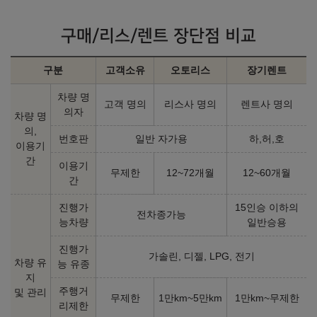
구매/리스/렌트 장단점 비교
구분
고객소유
오토리스
장기렌트
차량 명
고객 명의
리스사 명의
렌트사 명의
의자
차량 명
의,
번호판
일반 자가용
하,허,호
이용기
간
이용기
무제한
12~72개월
12~60개월
간
진행가
15인승 이하의
전차종가능
능차량
일반승용
진행가
가솔린, 디젤, LPG, 전기
차량 유
능 유종
지
주행거
및 관리
무제한
1만km~5만km
1만km~무제한
리제한