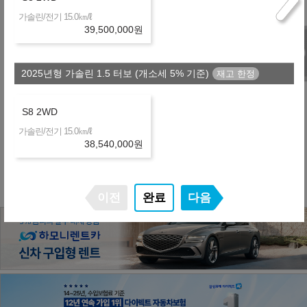
723,500
월
원
H
금융사
㎞/ℓ
가솔린/전기 15.0
39,500,000
원
온라인 비교
36개월
선수+보증금
11,835,000
원
제휴 금융사
2025년형 가솔린 1.5 터보 (개소세 5% 기준)
S8 2WD
㎞/ℓ
가솔린/전기 15.0
※ 약정거리 : 2만km/년
38,540,000
원
※ 보험 : 대인 무한, 대물 1억, 26세이상
※ 정비 : 미포함
이전
완료
다음