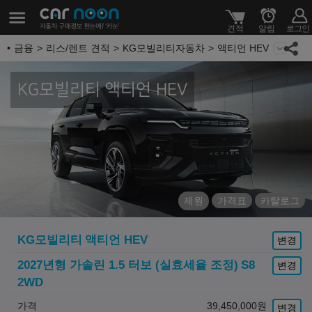
금융
리스/렌트 견적
KG모빌리티자동차
액티언 HEV
KG모빌리티 액티언 HEV
제원
가격표
카탈로그
KG모빌리티
액티언 HEV
변경
2027년형 가솔린 1.5 터보 (실효세율 조정)
S8
변경
2WD
가격
39,450,000
원
변경