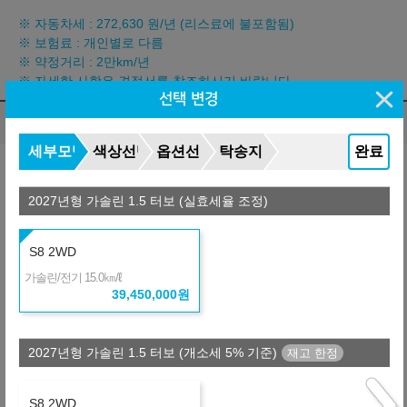
※ 자동차세 :
272,630
원/년 (리스료에 불포함됨)
※ 보험료 : 개인별로 다름
※ 약정거리 : 2만km/년
※ 자세한 사항은 견적서를 참조하시기 바랍니다.
선택 변경
렌트 비교
(자동차세 포함, 보험료 포함)
세부모델
색상선택
옵션선택
탁송지역
완료
납입총액 차이
545,380
월
원
P
2027년형 가솔린 1.5 터보 (실효세율 조정)
금융사
장기렌터카
36개월
선수+보증금
11,835,000
원
+4,673,520
S8 2WD
675,200
월
원
B
㎞/ℓ
금융사
가솔린/전기 15.0
39,450,000
원
장기렌터카
36개월
선수+보증금
11,835,000
원
+5,409,360
695,640
월
원
L
금융사
2027년형 가솔린 1.5 터보 (개소세 5% 기준)
온라인 비교
36개월
선수+보증금
11,835,000
원
+6,412,320
S8 2WD