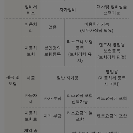
정비서
대차및 정비상품
자가정비
비스
선택가능
비용처
비용처리가능
없음
리
(세무사상담 필요)
리스고객 보험
렌트사 영업용
자동차
본인명의
등록
보험등록
보험
보험등록
(보험경력 유
(보험경력 단절)
지)
영업용
세금 및
세금
일반 자가용
(자동차세,등록
보험
세 저렴)
자동차
리스요금 포함
자가 부담
렌트요금에 포함
세
선택가능
자동차
리스요금에 불
자가 부담
렌트요금에 포함
보험료
포함
계약 종