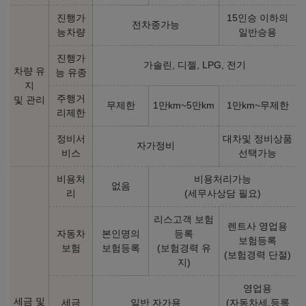
진행가
15인승 이하의
전차종가능
능차량
일반승용
진행가
가솔린, 디젤, LPG, 전기
차량 유
능 유종
지
주행거
및 관리
무제한
1만km~5만km
1만km~무제한
리제한
정비서
대차및 정비상품
자가정비
비스
선택가능
비용처
비용처리가능
없음
리
(세무사상담 필요)
리스고객 보험
렌트사 영업용
자동차
본인명의
등록
보험등록
보험
보험등록
(보험경력 유
(보험경력 단절)
지)
영업용
세금 및
세금
일반 자가용
(자동차세,등록