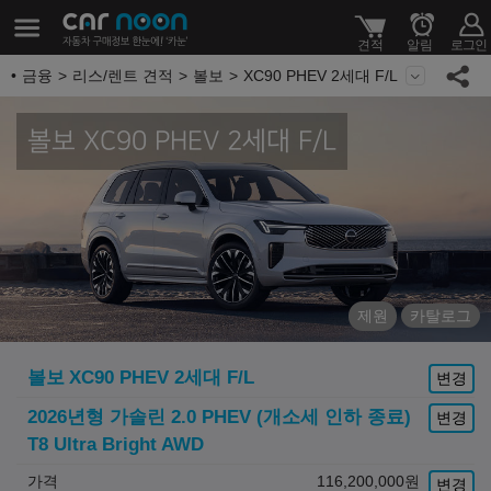
금융
리스/렌트 견적
볼보
XC90 PHEV 2세대 F/L
볼보 XC90 PHEV 2세대 F/L
제원
카탈로그
볼보
XC90 PHEV 2세대 F/L
변경
2026년형 가솔린 2.0 PHEV (개소세 인하 종료)
변경
T8 Ultra Bright AWD
가격
116,200,000
원
변경