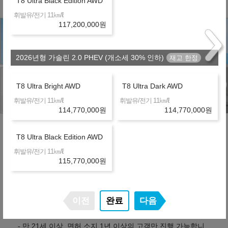
T8 Ultra Black Edition AWD
㎞/ℓ
휘발유/전기 11
117,200,000
원
2026년형 가솔린 2.0 PHEV (개소세 30% 인하)
T8 Ultra Bright AWD
T8 Ultra Dark AWD
㎞/ℓ
㎞/ℓ
휘발유/전기 11
휘발유/전기 11
114,770,000
원
114,770,000
원
T8 Ultra Black Edition AWD
유의사항
㎞/ℓ
휘발유/전기 11
115,770,000
원
- 위 실시간 견적은 할인조건 및 탁송지역, 대리점/딜러사에
따라 달라질 수 있습니다.
이전
완료
다음
- 산출하신 견적이 정확한지 상담을 통해 확인하시기 바랍니
다.
- 만 21세 이상, 면허 소지 1년 이상의 고객만 진행 가능합니