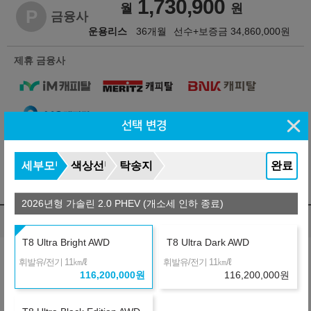
1,730,900
월
원
P
금융사
운용리스
36개월
선수+보증금
34,860,000
원
제휴 금융사
선택 변경
※ 자동차세 :
511,940
원/년 (리스료에 불포함됨)
※ 보험료 : 개인별로 다름
세부모델
색상선택
탁송지역
완료
※ 약정거리 : 2만km/년
※ 자세한 사항은 견적서를 참조하시기 바랍니다.
2026년형 가솔린 2.0 PHEV (개소세 인하 종료)
렌트 비교
(자동차세 포함, 보험료 포함)
T8 Ultra Bright AWD
T8 Ultra Dark AWD
납입총액 차이
㎞/ℓ
㎞/ℓ
휘발유/전기 11
휘발유/전기 11
※ 약정거리 : 2만km/년
116,200,000
원
116,200,000
원
※ 보험 : 대인 무한, 대물 1억, 26세이상
※ 정비 : 미포함