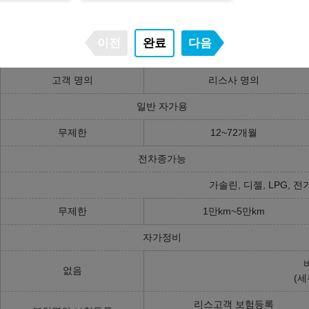
구매/리스/렌트 장단점 비교
이전
완료
다음
고객소유
오토리스
고객 명의
리스사 명의
일반 자가용
무제한
12~72개월
전차종가능
가솔린, 디젤, LPG, 전
무제한
1만km~5만km
자가정비
없음
(세
리스고객 보험등록