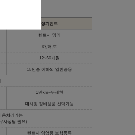
장기렌트
렌트사 명의
하,허,호
12~60개월
15인승 이하의 일반승용
기
1만km~무제한
대차및 정비상품 선택가능
비용처리가능
무사상담 필요)
렌트사 영업용 보험등록