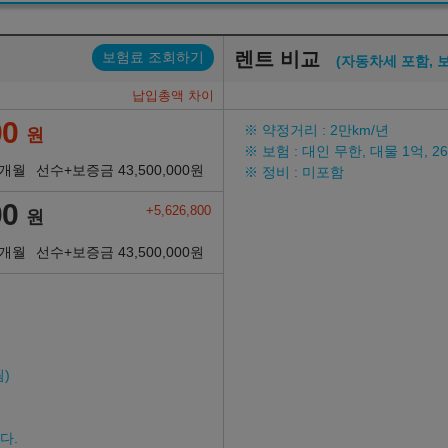
렌트 비교
보험료 조회하기
(자동차세 포함, 
납입총액 차이
00
※ 약정거리 : 2만km/년
원
※ 보험 : 대인 무한, 대물 1억, 
6개월
선수+보증금
43,500,000
원
※ 정비 : 미포함
00
+5,626,800
원
6개월
선수+보증금
43,500,000
원
)
다.