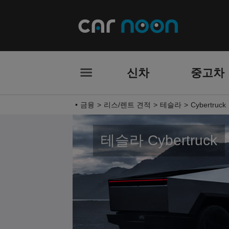
신차
중고차
금융
리스/렌트 견적
테슬라
Cybertruck
테슬라 Cybertruck