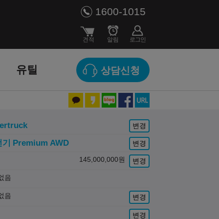
1600-1015
유틸
상담신청
ertruck
변경
전기
Premium AWD
변경
145,000,000
원
변경
없음
없음
변경
변경