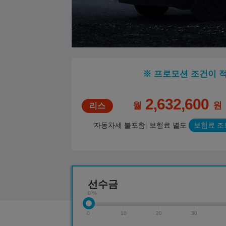
※ 프로모션 조건이 
2,632,600
월
원
자동차세 불포함
보험료 별도
보험료 조
선수금
0 %
0
10
20
30