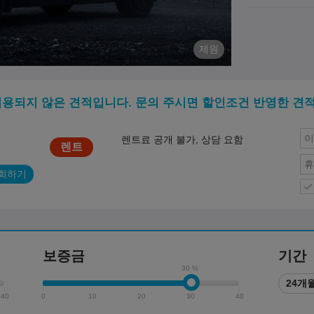
제원
적용되지 않은 견적입니다. 문의 주시면 할인조건 반영한 견
렌트료 공개 불가, 상담 요함
회하기
보증금
기간
30 %
24개
40
0
10
20
30
40