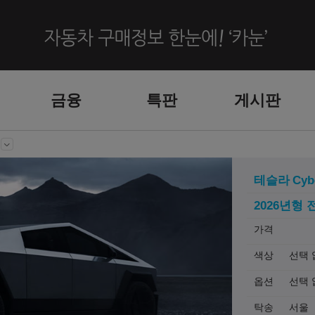
금융
특판
게시판
테슬라
Cyb
2026년형 
가격
색상
선택 
옵션
선택 
탁송
서울