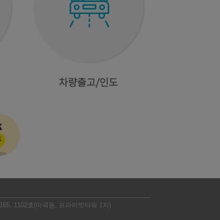
5, 1102호(마곡동, 프라이빗타워 1차)