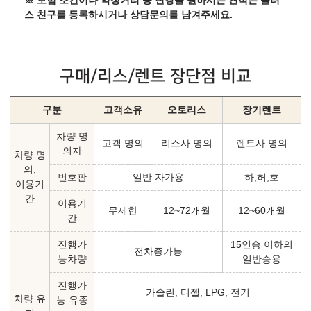
※ 보험 조건이나 약정거리 등 변경을 원하시는 견적은 플러
스 친구를 등록하시거나 상담문의를 남겨주세요.
구매/리스/렌트 장단점 비교
구분
고객소유
오토리스
장기렌트
차량 명
고객 명의
리스사 명의
렌트사 명의
의자
차량 명
의,
번호판
일반 자가용
하,허,호
이용기
간
이용기
무제한
12~72개월
12~60개월
간
진행가
15인승 이하의
전차종가능
능차량
일반승용
진행가
가솔린, 디젤, LPG, 전기
차량 유
능 유종