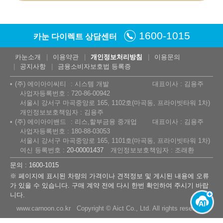
1600-1015
카눈 다이렉트 상담센터
카눈소개
이용약관
개인정보처리방침
이용문의
공지사항
금융소비자보호법 등록증
(주) 에이아이씨티
시스템 개발
대표이사 : 김용주
사업자등록번호 : 720-86-00942
서울시 강서구 마곡중앙로 165, 1102호(마곡동, 프라이빗타워 1차)
개인정보보호책임자 : 김용주
(주) 에이아이밴드
리스,할부금융 중개업
대표이사 : 김용주
사업자등록번호 : 180-88-03053
서울시 강서구 마곡중앙로 165, 1101호(마곡동, 프라이빗타워 1차)
여신 등록번호 :
20-00001437
개인정보보호책임자 : 조래환
문의 : 1600-1015
※ 페이지에 표시된 차량의 가격이나 견적정보 및 게시된 내용에 오류
가 있을 수 있습니다. 구매 계약 전에 다시 한번 확인하여 주시기 바랍
니다.
www.carnoon.co.kr Copyright © Aict Co., Ltd. All rights reserved.