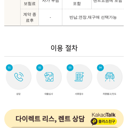
자가 부담
렌트요금에 포함
보험료
포함
계약 종
-
반납,연장,재구매 선택가능
료후
이용 절차