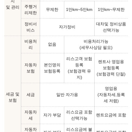
지
주행거
및 관리
무제한
1만km~5만km
1만km~무제한
리제한
정비서
대차및 정비상품
자가정비
비스
선택가능
비용처
비용처리가능
없음
리
(세무사상담 필요)
리스고객 보험
렌트사 영업용
자동차
본인명의
등록
보험등록
보험
보험등록
(보험경력 유
(보험경력 단절)
지)
영업용
세금 및
세금
일반 자가용
(자동차세,등록
보험
세 저렴)
자동차
리스요금 포함
자가 부담
렌트요금에 포함
세
선택가능
자동차
리스요금에 불