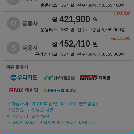
운용리스
36개월
선수+보증금
8,555,400
원
+1,786,680
421,900
월
원
O
금융사
운용리스
36개월
선수+보증금
8,599,000
원
+2,885,040
452,410
월
원
S
금융사
온라인 비교
36개월
선수+보증금
8,555,000
원
제휴 금융사
※ 자동차세 :
287,560
원/년 (리스료에 불포함됨)
※ 보험료 : 개인별로 다름
※ 약정거리 : 2만km/년
※ 자세한 사항은 견적서를 참조하시기 바랍니다.