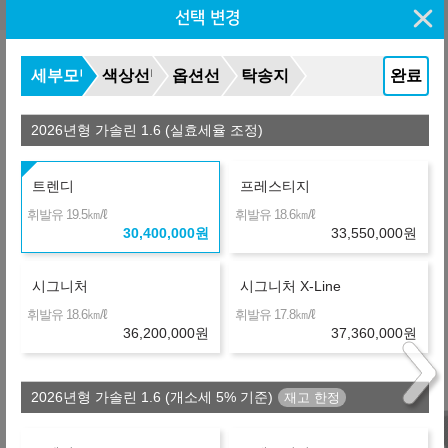
렌트 비교
(자동차세 포함, 보험료 포함)
선택 변경
납입총액 차이
430,430
세부모델
색상선택
옵션선택
탁송지역
완료
월
원
C
금융사
장기렌터카
36개월
선수+보증금
9,120,000
원
2026년형 가솔린 1.6 (실효세율 조정)
+150,480
434,610
월
원
C
금융사
트렌디
프레스티지
장기렌터카(선구매)
36개월
㎞/ℓ
㎞/ℓ
휘발유 19.5
휘발유 18.6
선수+보증금
9,120,000
원
30,400,000
원
33,550,000
원
+1,590,120
474,600
월
원
L
금융사
시그니처
시그니처 X-Line
온라인 비교
36개월
선수+보증금
9,120,000
원
㎞/ℓ
㎞/ℓ
휘발유 18.6
휘발유 17.8
36,200,000
원
37,360,000
원
+2,237,580
492,585
월
원
A
금융사
온라인 비교
36개월
선수+보증금
9,120,000
원
2026년형 가솔린 1.6 (개소세 5% 기준)
제휴 금융사