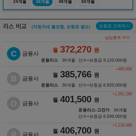
24개월
36개월
48개월
60개월
리스 비교
보험료 조회하기
(자동차세 불포함, 보험료 별도)
납입총액 차이
372,270
월
원
C
금융사
운용리스
36개월
선수+보증금
9,120,000
원
+485,856
385,766
월
원
B
금융사
운용리스
36개월
선수+보증금
8,820,000
원
+1,052,280
401,500
월
원
O
금융사
운용리스-고잔가
36개월
선수+보증금
8,599,000
원
+1,239,480
406,700
월
원
P
금융사