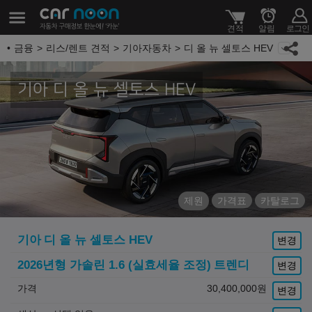
금융
리스/렌트 견적
기아자동차
디 올 뉴 셀토스 HEV
기아 디 올 뉴 셀토스 HEV
제원
가격표
카탈로그
기아
디 올 뉴 셀토스 HEV
변경
2026년형 가솔린 1.6 (실효세율 조정)
트렌디
변경
가격
30,400,000
원
변경