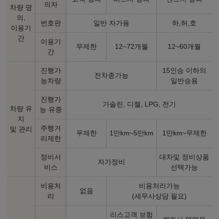
의자
차량 명
의,
번호판
일반 자가용
하,허,호
이용기
간
이용기
무제한
12~72개월
12~60개월
간
진행가
15인승 이하의
전차종가능
능차량
일반승용
진행가
가솔린, 디젤, LPG, 전기
차량 유
능 유종
지
주행거
및 관리
무제한
1만km~5만km
1만km~무제한
리제한
정비서
대차및 정비상품
자가정비
비스
선택가능
비용처
비용처리가능
없음
리
(세무사상담 필요)
리스고객 보험