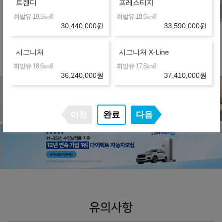
트렌디
프레스티지
㎞/ℓ
㎞/ℓ
휘발유 19.5
휘발유 18.6
30,440,000
원
33,590,000
원
※ 약정거리 : 2만km/년
※ 보험 : 대인 무한, 대물 1억, 26세이상
※ 정비 : 미포함
시그니처
시그니처 X-Line
㎞/ℓ
㎞/ℓ
휘발유 18.6
휘발유 17.8
36,240,000
원
37,410,000
원
이전
완료
다음
유의사항