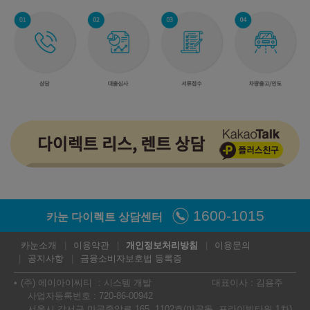
1600-1015
카눈 다이렉트 상담센터
카눈소개
이용약관
개인정보처리방침
이용문의
공지사항
금융소비자보호법 등록증
(주) 에이아이씨티
시스템 개발
대표이사 : 김용주
사업자등록번호 : 720-86-00942
서울시 강서구 마곡중앙로 165, 1102호(마곡동, 프라이빗타워 1차)