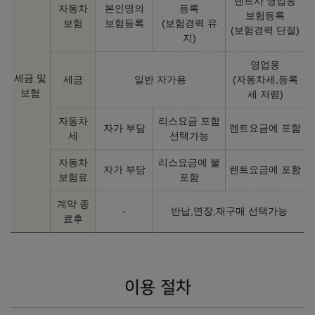
렌트사 영업용
자동차
본인명의
등록
보험등록
보험
보험등록
(보험경력 유
(보험경력 단절)
지)
영업용
세금 및
세금
일반 자가용
(자동차세,등록
보험
세 저렴)
자동차
리스요금 포함
자가 부담
렌트요금에 포함
세
선택가능
자동차
리스요금에 불
자가 부담
렌트요금에 포함
보험료
포함
계약 종
-
반납,연장,재구매 선택가능
료후
이용 절차