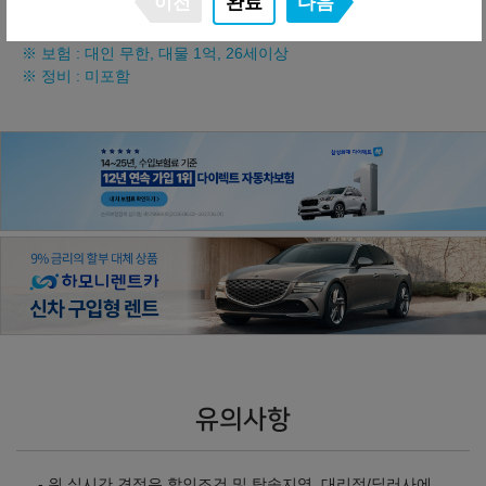
이전
완료
다음
※ 약정거리 : 2만km/년
※ 보험 : 대인 무한, 대물 1억, 26세이상
※ 정비 : 미포함
유의사항
- 위 실시간 견적은 할인조건 및 탁송지역, 대리점/딜러사에