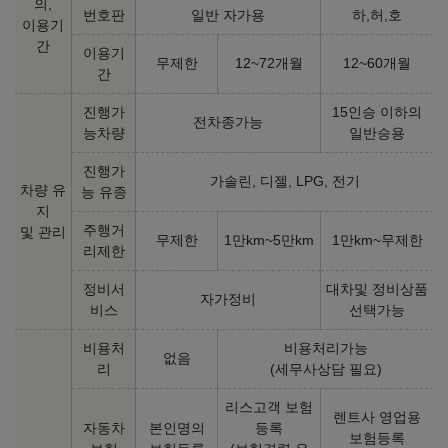
의,
번호판
일반 자가용
하,허,호
이용기
간
이용기
무제한
12~72개월
12~60개월
간
진행가
15인승 이하의
전차종가능
능차량
일반승용
진행가
가솔린, 디젤, LPG, 전기
차량 유
능 유종
지
주행거
및 관리
무제한
1만km~5만km
1만km~무제한
리제한
정비서
대차및 정비상품
자가정비
비스
선택가능
비용처
비용처리가능
없음
리
(세무사상담 필요)
리스고객 보험
렌트사 영업용
자동차
본인명의
등록
보험등록