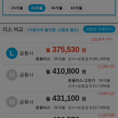
24개월
36개월
48개월
60개월
리스 비교
보험료 조회하기
(자동차세 불포함, 보험료 별도)
납입총액 차이
375,530
월
원
L
금융사
운용리스
36개월
선수+보증금
9,081,000
원
+1,269,720
410,800
월
원
N
금융사
운용리스-고잔가
36개월
선수+보증금
8,517,000
원
+2,000,520
431,100
월
원
N
금융사
운용리스
36개월
선수+보증금
8,517,000
원
+2,197,656