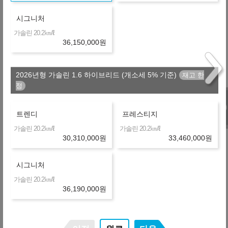
F
금융사
온라인 비교
36개월
선수+보증금
9,081,000
원
시그니처
+2,779,920
511,500
㎞/ℓ
가솔린 20.2
월
원
O
금융사
36,150,000
원
장기렌터카
36개월
선수+보증금
9,081,000
원
+3,663,000
536,030
2026년형 가솔린 1.6 하이브리드 (개소세 5% 기준)
월
원
P
금융사
온라인 비교
36개월
선수+보증금
9,081,000
원
+3,863,664
트렌디
프레스티지
541,604
월
원
C
금융사
㎞/ℓ
㎞/ℓ
가솔린 20.2
가솔린 20.2
온라인 비교
36개월
선수+보증금
9,081,000
원
30,310,000
원
33,460,000
원
제휴 금융사
시그니처
㎞/ℓ
가솔린 20.2
36,190,000
원