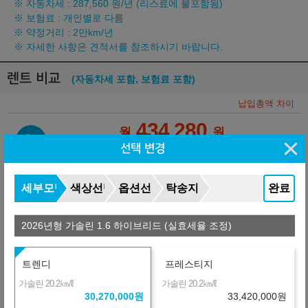
※ 자동차세 :
287,560
원/년 (리스료에 불포함됨)
※ 보험료 : 개인별로 다름
※ 약정거리 : 2만km/년
※ 자세한 사항은 견적서를 참조하시기 바랍니다.
렌트 비교
(자동차세 포함, 보험료 포함)
납입총액 차이
434,280
월
원
L
금융사
선택 변경
장기렌터카
36개월
선수+보증금
9,081,000
원
+371,520
444,600
월
원
세부모델
색상선택
옵션선택
탁송지역
완료
S
금융사
온라인 비교
36개월
선수+보증금
9,081,000
원
2026년형 가솔린 1.6 하이브리드 (실효세율 조정)
+1,132,560
465,740
월
원
B
금융사
트렌디
프레스티지
장기렌터카
36개월
선수+보증금
9,081,000
원
㎞/ℓ
㎞/ℓ
가솔린 20.2
가솔린 20.2
+2,360,160
499,840
30,270,000
원
33,420,000
원
월
원