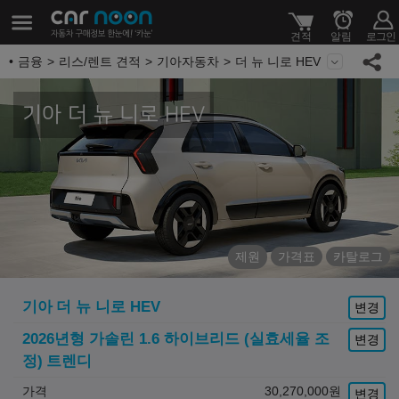
금융
리스/렌트 견적
기아자동차
더 뉴 니로 HEV
기아 더 뉴 니로 HEV
제원
가격표
카탈로그
기아
더 뉴 니로 HEV
변경
2026년형 가솔린 1.6 하이브리드 (실효세율 조
변경
정)
트렌디
가격
30,270,000
원
변경