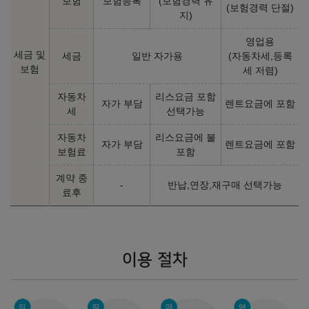
보험
보험등록
(보험경력 유
(보험경력 단절)
지)
영업용
세금 및
세금
일반 자가용
(자동차세,등록
보험
세 저렴)
자동차
리스요금 포함
자가 부담
렌트요금에 포함
세
선택가능
자동차
리스요금에 불
자가 부담
렌트요금에 포함
보험료
포함
계약 종
-
반납,연장,재구매 선택가능
료후
이용 절차