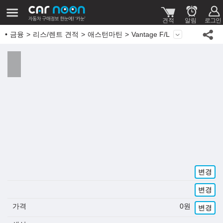
금융
리스/렌트 견적
애스턴마틴
Vantage F/L
변경
변경
가격
0
원
변경