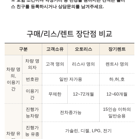
※ 보험 조건이나 약정거리 등 변경을 원하시는 견적은 플러
스 친구를 등록하시거나 상담문의를 남겨주세요.
구매/리스/렌트 장단점 비교
구분
고객소유
오토리스
장기렌트
차량 명
고객 명의
리스사 명의
렌트사 명의
의자
차량 명
의,
번호판
일반 자가용
하,허,호
이용기
간
이용기
무제한
12~72개월
12~60개월
간
진행가
15인승 이하의
전차종가능
능차량
일반승용
진행가
가솔린, 디젤, LPG, 전기
차량 유
능 유종