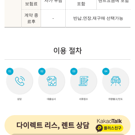
자가 부담
렌트요금에 포함
보험료
포함
계약 종
-
반납,연장,재구매 선택가능
료후
이용 절차