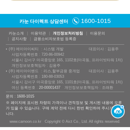
1600-1015
카눈 다이렉트 상담센터
카눈소개
이용약관
개인정보처리방침
이용문의
공지사항
금융소비자보호법 등록증
(주) 에이아이씨티
시스템 개발
대표이사 : 김용주
사업자등록번호 : 720-86-00942
서울시 강서구 마곡중앙로 165, 1102호(마곡동, 프라이빗타워 1차)
개인정보보호책임자 : 김용주
(주) 에이아이밴드
리스,할부금융 중개업
대표이사 : 김용주
사업자등록번호 : 180-88-03053
서울시 강서구 마곡중앙로 165, 1101호(마곡동, 프라이빗타워 1차)
여신 등록번호 :
20-00001437
개인정보보호책임자 : 조래환
문의 : 1600-1015
※ 페이지에 표시된 차량의 가격이나 견적정보 및 게시된 내용에 오류
가 있을 수 있습니다. 구매 계약 전에 다시 한번 확인하여 주시기 바랍
니다.
www.carnoon.co.kr Copyright © Aict Co., Ltd. All rights reserved.