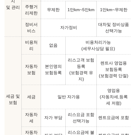
지
주행거
및 관리
무제한
1만km~5만km
1만km~무제한
리제한
정비서
대차및 정비상품
자가정비
비스
선택가능
비용처
비용처리가능
없음
리
(세무사상담 필요)
리스고객 보험
렌트사 영업용
자동차
본인명의
등록
보험등록
보험
보험등록
(보험경력 유
(보험경력 단절)
지)
영업용
세금 및
세금
일반 자가용
(자동차세,등록
보험
세 저렴)
자동차
리스요금 포함
자가 부담
렌트요금에 포함
세
선택가능
자동차
리스요금에 불