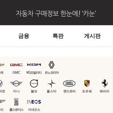
금융
특판
게시판
보레
GMC
KG모빌리티
르노코리아
바겐
미니
볼보
폴스타
랜드로버
포르쉐
페라리
틀리
롤스로이스
이네오스