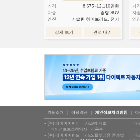
가격
8,675~12,110
만원
가
차종
중형 SUV
차
엔진
가솔린 하이브리드, 전기
엔
상세 보기
견적 내기
카눈소개
이용약관
개인정보처리방침
이
(주) 에이아이씨티
시스템 개발
대
개인정보보호책임자 : 김용주
(주) 에이아이밴드
리스,할부금융 중개업
대