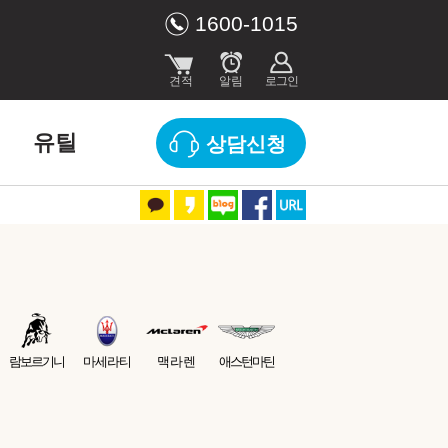
1600-1015
유틸
상담신청
람보르기니
마세라티
맥라렌
애스턴마틴