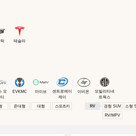
딜락
테슬라
스 모
센트로에이
모빌리티네
EVKMC
마이브
이비온
리티
케이
트웍스
형
준대형
대형
스포츠카
RV
경형 SUV
소형 
RV/MPV