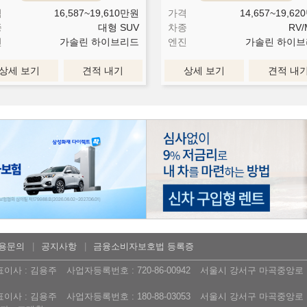
격
16,587~19,610
만원
가격
14,657~19,620
종
대형 SUV
차종
RV/
진
가솔린 하이브리드
엔진
가솔린 하이브
상세 보기
견적 내기
상세 보기
견적 내
용문의
공지사항
금융소비자보호법 등록증
표이사 : 김용주
사업자등록번호 : 720-86-00942
서울시 강서구 마곡중앙로 16
표이사 : 김용주
사업자등록번호 : 180-88-03053
서울시 강서구 마곡중앙로 16