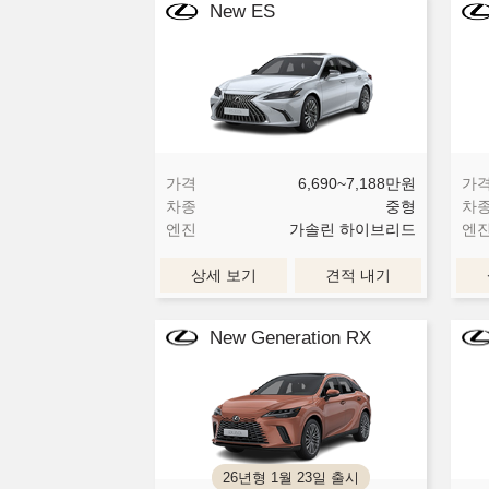
New ES
가격
6,690~7,188
만원
가
차종
중형
차
엔진
가솔린 하이브리드
엔
상세 보기
견적 내기
New Generation RX
26년형 1월 23일 출시