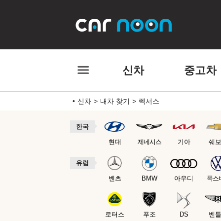
신차
중고차
신차
내차 찾기
렉서스
한국
현대
제네시스
기아
쉐
유럽
벤츠
BMW
아우디
폭스
로터스
푸조
DS
벤