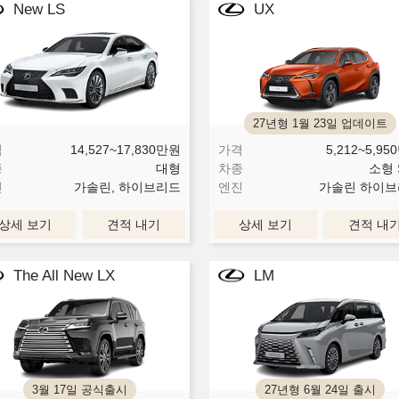
New LS
UX
27년형 1월 23일 업데이트
격
14,527~17,830
만원
가격
5,212~5,950
종
대형
차종
소형 
진
가솔린, 하이브리드
엔진
가솔린 하이브
상세 보기
견적 내기
상세 보기
견적 내
The All New LX
LM
3월 17일 공식출시
27년형 6월 24일 출시