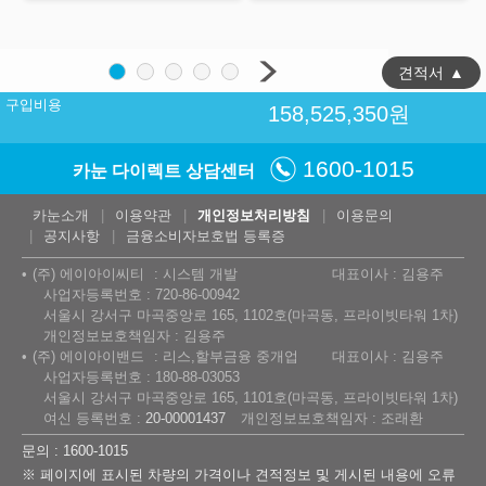
견적서
▲
구입비용
158,525,350
원
1600-1015
카눈 다이렉트 상담센터
카눈소개
이용약관
개인정보처리방침
이용문의
공지사항
금융소비자보호법 등록증
(주) 에이아이씨티
시스템 개발
대표이사 : 김용주
사업자등록번호 : 720-86-00942
서울시 강서구 마곡중앙로 165, 1102호(마곡동, 프라이빗타워 1차)
개인정보보호책임자 : 김용주
(주) 에이아이밴드
리스,할부금융 중개업
대표이사 : 김용주
사업자등록번호 : 180-88-03053
서울시 강서구 마곡중앙로 165, 1101호(마곡동, 프라이빗타워 1차)
여신 등록번호 :
20-00001437
개인정보보호책임자 : 조래환
문의 : 1600-1015
※ 페이지에 표시된 차량의 가격이나 견적정보 및 게시된 내용에 오류