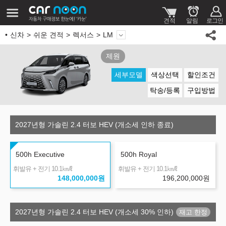
신차
쉬운 견적
렉서스
LM
제원
세부모델
색상선택
할인조건
탁송/등록
구입방법
2027년형 가솔린 2.4 터보 HEV (개소세 인하 종료)
500h Executive
500h Royal
㎞/ℓ
㎞/ℓ
휘발유 + 전기 10.1
휘발유 + 전기 10.1
148,000,000
원
196,200,000
원
2027년형 가솔린 2.4 터보 HEV (개소세 30% 인하)