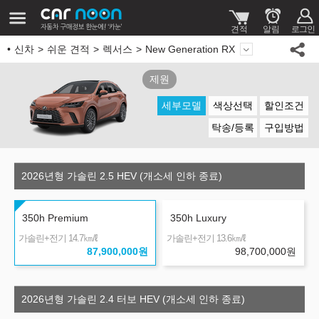
신차
쉬운 견적
렉서스
New Generation RX
제원
세부모델
색상선택
할인조건
탁송/등록
구입방법
2026년형 가솔린 2.5 HEV (개소세 인하 종료)
350h Premium
350h Luxury
㎞/ℓ
㎞/ℓ
가솔린+전기 14.7
가솔린+전기 13.6
87,900,000
원
98,700,000
원
2026년형 가솔린 2.4 터보 HEV (개소세 인하 종료)