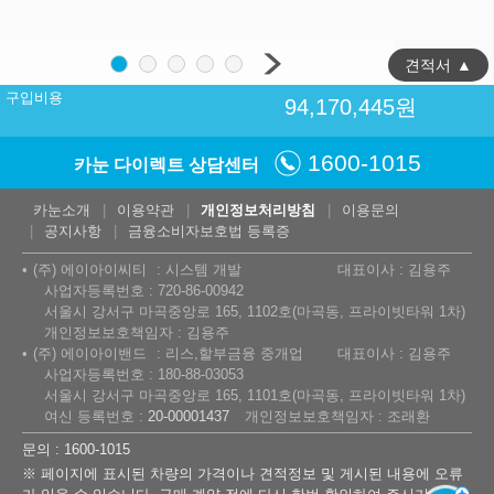
견적서
▲
구입비용
94,170,445
원
1600-1015
카눈 다이렉트 상담센터
카눈소개
이용약관
개인정보처리방침
이용문의
공지사항
금융소비자보호법 등록증
(주) 에이아이씨티
시스템 개발
대표이사 : 김용주
사업자등록번호 : 720-86-00942
서울시 강서구 마곡중앙로 165, 1102호(마곡동, 프라이빗타워 1차)
개인정보보호책임자 : 김용주
(주) 에이아이밴드
리스,할부금융 중개업
대표이사 : 김용주
사업자등록번호 : 180-88-03053
서울시 강서구 마곡중앙로 165, 1101호(마곡동, 프라이빗타워 1차)
여신 등록번호 :
20-00001437
개인정보보호책임자 : 조래환
문의 : 1600-1015
※ 페이지에 표시된 차량의 가격이나 견적정보 및 게시된 내용에 오류