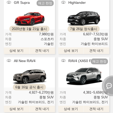
GR Supra
Highlander
2020년형 1월 21일 출시
7월 26일 정식출시
가격
7,980
만원
가격
6,607~7,513
만원
차종
스포츠카
차종
중형 SUV
엔진
가솔린
엔진
가솔린 하이브리드
상세 보기
견적 내기
상세 보기
견적 내기
All New RAV4
RAV4 (XA50 F/L)
6월 16일 공식 출시
가격
4,927~6,270
만원
가격
4,381~5,659
만원
차종
중형 SUV
차종
중형 SUV
엔진
가솔린 하이브리드, 전기
엔진
가솔린 하이브리드, 전기
상세 보기
견적 내기
상세 보기
견적 내기