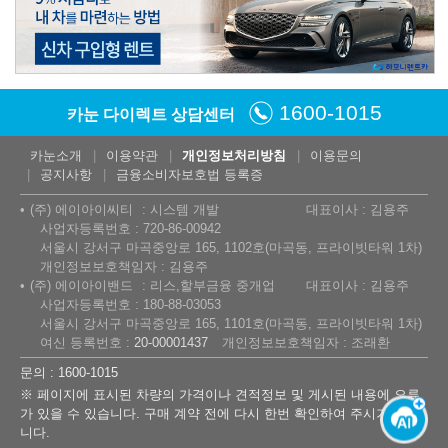
1600-1015
카눈 다이렉트 상담센터
카눈소개
이용약관
개인정보처리방침
이용문의
공지사항
금융소비자보호법 등록증
(주) 에이아이씨티
시스템 개발
대표이사 : 김용주
사업자등록번호 : 720-86-00942
서울시 강서구 마곡중앙로 165, 1102호(마곡동, 프라이빗타워 1차)
개인정보보호책임자 : 김용주
(주) 에이아이밴드
리스,할부금융 중개업
대표이사 : 김용주
사업자등록번호 : 180-88-03053
서울시 강서구 마곡중앙로 165, 1101호(마곡동, 프라이빗타워 1차)
여신 등록번호 :
20-00001437
개인정보보호책임자 : 조래환
문의 : 1600-1015
※ 페이지에 표시된 차량의 가격이나 견적정보 및 게시된 내용에 오류
가 있을 수 있습니다. 구매 계약 전에 다시 한번 확인하여 주시기 바랍
니다.