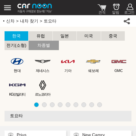
신차
내차 찾기
토요타
한국
유럽
일본
미국
중국
전기(소형)
차종별
현대
제네시스
기아
쉐보레
GMC
KG모빌리티
르노코리아
토요타
Prius
New Camry