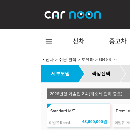
신차
중고차
신차
쉬운 견적
토요타
GR 86
세부모델
색상선택
2026년형 가솔린 2.4 (개소세 인하 종료)
Standard M/T
Premiu
43,600,000
원
㎞/ℓ
휘발유 9.5
휘발유 9.5