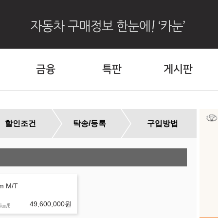
금융
특판
게시판
할인조건
탁송/등록
구입방법
외
m M/T
49,600,000
원
㎞/ℓ