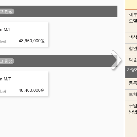
세
모
m M/T
색
48,960,000
원
㎞/ℓ
할
탁
차량
내
m M/T
등
48,460,000
원
㎞/ℓ
보
구
방
색상
이 