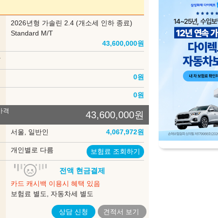
Sapphire Blue Pearl
Crystal Black Silica
부
2026년형 가솔린 2.4 (개소세 인하 종료)
델
Standard M/T
43,600,000
원
Crystal White Pearl
상
인
0
원
송
0
원
가격
43,600,000
원
장 색상
록
서울, 일반인
4,067,972
원
Black
험
개인별로 다름
보험료 조회하기
입
전액 현금결제
법
카드 캐시백 이용시 혜택 있음
은 세부모델에 따라 적용되지 않는 것이 포함되어 있을 수 있으며, 내장색상은
보험료 별도, 자동차세 별도
제한 될 수도 있습니다. 구매시 판매 가능한지 먼저 확인해 주시기 바랍니다.
상담 신청
견적서
보기