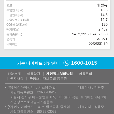
휘발유
연료
13.5
복합연비(㎞/ℓ)
14.3
도심연비(㎞/ℓ)
12.7
고속도로연비(㎞/ℓ)
120
CO2 배출량(g/㎞)
2,487
배기량(㏄)
Pre_2,295 / Exe_2,330
공차중량(㎏)
e-CVT
변속기
225/55R 19
타이어(″)
1600-1015
카눈 다이렉트 상담센터
카눈소개
이용약관
개인정보처리방침
이용문의
공지사항
금융소비자보호법 등록증
(주) 에이아이씨티
시스템 개발
대표이사 : 김용주
사업자등록번호 : 720-86-00942
서울시 강서구 마곡중앙로 165, 1102호(마곡동, 프라이빗타워 1차)
개인정보보호책임자 : 김용주
(주) 에이아이밴드
리스,할부금융 중개업
대표이사 : 김용주
사업자등록번호 : 180-88-03053