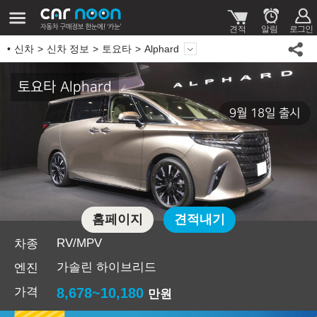
신차
신차 정보
토요타
Alphard
토요타 Alphard
9월 18일 출시
홈페이지
견적내기
RV/MPV
차종
가솔린 하이브리드
엔진
가격
8,678~10,180
만원