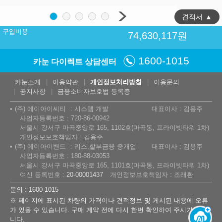
견적서
▲
구입비용
74,630,117
원
1600-1015
카눈 다이렉트 상담센터
카눈소개
이용약관
개인정보처리방침
이용문의
공지사항
금융소비자보호법 등록증
(주) 에이아이씨티
시스템 개발
대표이사 : 김용주
사업자등록번호 : 720-86-00942
서울시 강서구 마곡중앙로 165, 1102호(마곡동, 프라이빗타워 1차)
개인정보보호책임자 : 김용주
(주) 에이아이밴드
리스,할부금융 중개업
대표이사 : 김용주
사업자등록번호 : 180-88-03053
서울시 강서구 마곡중앙로 165, 1101호(마곡동, 프라이빗타워 1차)
여신 등록번호 :
20-00001437
개인정보보호책임자 : 조래환
문의 : 1600-1015
※ 페이지에 표시된 차량의 가격이나 견적정보 및 게시된 내용에 오류
가 있을 수 있습니다. 구매 계약 전에 다시 한번 확인하여 주시기 바랍
니다.