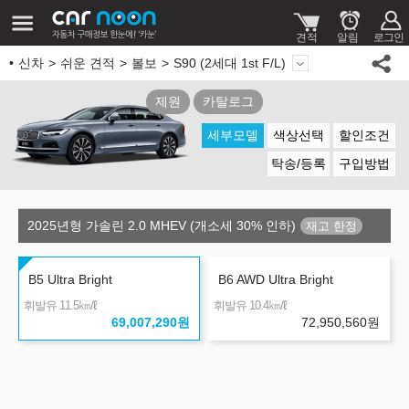
신차
쉬운 견적
볼보
S90 (2세대 1st F/L)
제원
카탈로그
세부모델
색상선택
할인조건
탁송/등록
구입방법
2025년형 가솔린 2.0 MHEV (개소세 30% 인하)
B5 Ultra Bright
B6 AWD Ultra Bright
㎞/ℓ
㎞/ℓ
휘발유 11.5
휘발유 10.4
69,007,290
원
72,950,560
원