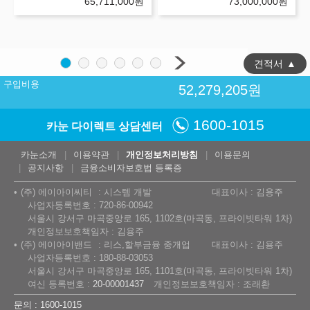
65,711,000
원
73,000,000
원
견적서
▲
구입비용
52,279,205
원
1600-1015
카눈 다이렉트 상담센터
카눈소개
이용약관
개인정보처리방침
이용문의
공지사항
금융소비자보호법 등록증
(주) 에이아이씨티
시스템 개발
대표이사 : 김용주
사업자등록번호 : 720-86-00942
서울시 강서구 마곡중앙로 165, 1102호(마곡동, 프라이빗타워 1차)
개인정보보호책임자 : 김용주
(주) 에이아이밴드
리스,할부금융 중개업
대표이사 : 김용주
사업자등록번호 : 180-88-03053
서울시 강서구 마곡중앙로 165, 1101호(마곡동, 프라이빗타워 1차)
여신 등록번호 :
20-00001437
개인정보보호책임자 : 조래환
문의 : 1600-1015