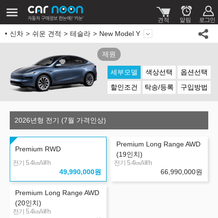
신차
쉬운 견적
테슬라
New Model Y
제원
세부모델
색상선택
옵션선택
할인조건
탁송/등록
구입방법
2026년형 전기 (7월 가격인상)
Premium Long Range AWD
Premium RWD
(19인치)
㎞/㎾h
㎞/㎾h
전기 5.4
전기 5.4
49,990,000
원
66,990,000
원
Premium Long Range AWD
(20인치)
㎞/㎾h
전기 5.4