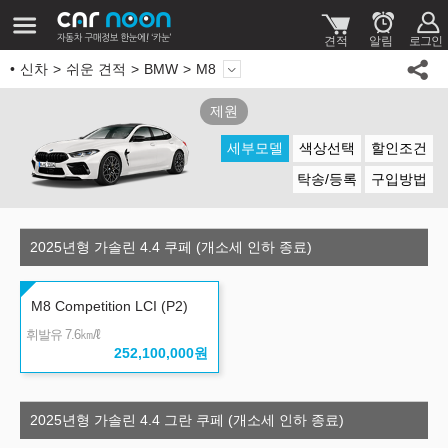
신차
쉬운 견적
BMW
M8
제원
세부모델
색상선택
할인조건
탁송/등록
구입방법
2025년형 가솔린 4.4 쿠페 (개소세 인하 종료)
M8 Competition LCI (P2)
㎞/ℓ
휘발유 7.6
252,100,000
원
2025년형 가솔린 4.4 그란 쿠페 (개소세 인하 종료)