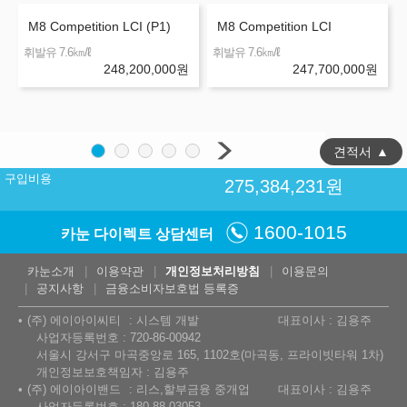
M8 Competition LCI (P1)
M8 Competition LCI
㎞/ℓ
㎞/ℓ
휘발유 7.6
휘발유 7.6
248,200,000
원
247,700,000
원
견적서
▲
구입비용
275,384,231
원
1600-1015
카눈 다이렉트 상담센터
카눈소개
이용약관
개인정보처리방침
이용문의
공지사항
금융소비자보호법 등록증
(주) 에이아이씨티
시스템 개발
대표이사 : 김용주
사업자등록번호 : 720-86-00942
서울시 강서구 마곡중앙로 165, 1102호(마곡동, 프라이빗타워 1차)
개인정보보호책임자 : 김용주
(주) 에이아이밴드
리스,할부금융 중개업
대표이사 : 김용주
사업자등록번호 : 180-88-03053