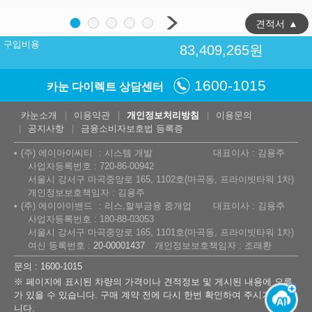
견적서
▲
구입비용
83,409,265
원
1600-1015
카눈 다이렉트 상담센터
카눈소개
이용약관
개인정보처리방침
이용문의
공지사항
금융소비자보호법 등록증
(주) 에이아이씨티
시스템 개발
대표이사 : 김용주
사업자등록번호 : 720-86-00942
서울시 강서구 마곡중앙로 165, 1102호(마곡동, 프라이빗타워 1차)
개인정보보호책임자 : 김용주
(주) 에이아이밴드
리스,할부금융 중개업
대표이사 : 김용주
사업자등록번호 : 180-88-03053
서울시 강서구 마곡중앙로 165, 1101호(마곡동, 프라이빗타워 1차)
여신 등록번호 :
20-00001437
개인정보보호책임자 : 조래환
문의 : 1600-1015
※ 페이지에 표시된 차량의 가격이나 견적정보 및 게시된 내용에 오류
가 있을 수 있습니다. 구매 계약 전에 다시 한번 확인하여 주시기 바랍
니다.