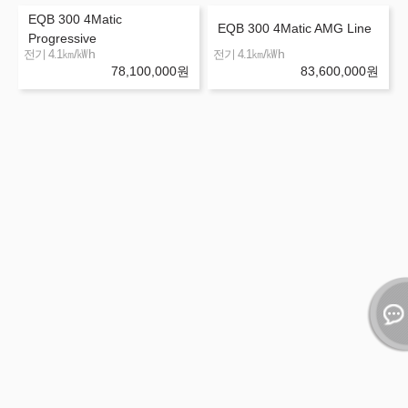
EQB 300 4Matic
EQB 300 4Matic AMG Line
Progressive
㎞/㎾h
㎞/㎾h
전기 4.1
전기 4.1
78,100,000
원
83,600,000
원