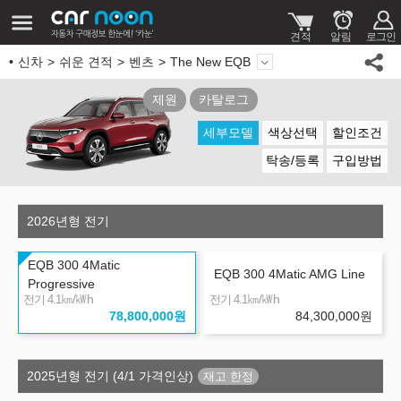
신차
쉬운 견적
벤츠
The New EQB
제원
카탈로그
세부모델
색상선택
할인조건
탁송/등록
구입방법
2026년형 전기
EQB 300 4Matic
EQB 300 4Matic AMG Line
Progressive
㎞/㎾h
㎞/㎾h
전기 4.1
전기 4.1
78,800,000
원
84,300,000
원
2025년형 전기 (4/1 가격인상)