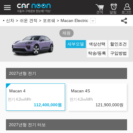
신차
쉬운 견적
포르쉐
Macan Electric
제원
세부모델
색상선택
할인조건
탁송/등록
구입방법
2027년형 전기
Macan 4
Macan 4S
㎞/㎾h
㎞/㎾h
전기 4.2
전기 4.2
112,400,000
원
121,900,000
원
2027년형 전기 터보