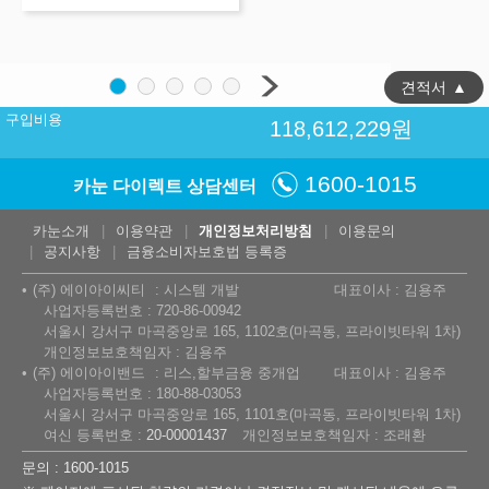
견적서
▲
구입비용
118,612,229
원
1600-1015
카눈 다이렉트 상담센터
카눈소개
이용약관
개인정보처리방침
이용문의
공지사항
금융소비자보호법 등록증
(주) 에이아이씨티
시스템 개발
대표이사 : 김용주
사업자등록번호 : 720-86-00942
서울시 강서구 마곡중앙로 165, 1102호(마곡동, 프라이빗타워 1차)
개인정보보호책임자 : 김용주
(주) 에이아이밴드
리스,할부금융 중개업
대표이사 : 김용주
사업자등록번호 : 180-88-03053
서울시 강서구 마곡중앙로 165, 1101호(마곡동, 프라이빗타워 1차)
여신 등록번호 :
20-00001437
개인정보보호책임자 : 조래환
문의 : 1600-1015