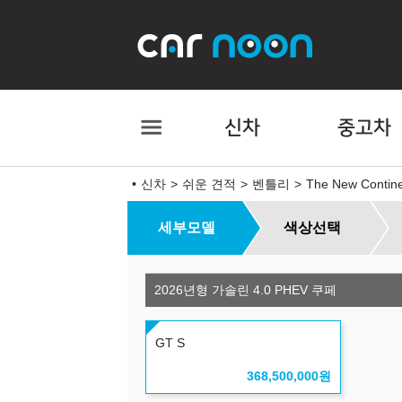
신차
중고차
신차
쉬운 견적
벤틀리
The New Contine
세부모델
색상선택
2026년형 가솔린 4.0 PHEV 쿠페
GT S
368,500,000
원