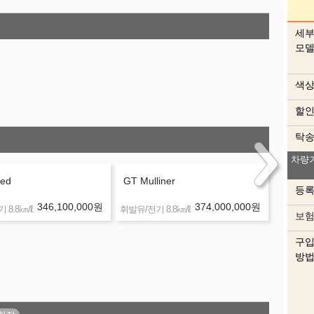
세
모
색
할
탁
차량
ed
GT Mulliner
등
346,100,000
원
374,000,000
원
㎞/ℓ
㎞/ℓ
 8.8
휘발유/전기 8.8
보
구
방
색상
이 