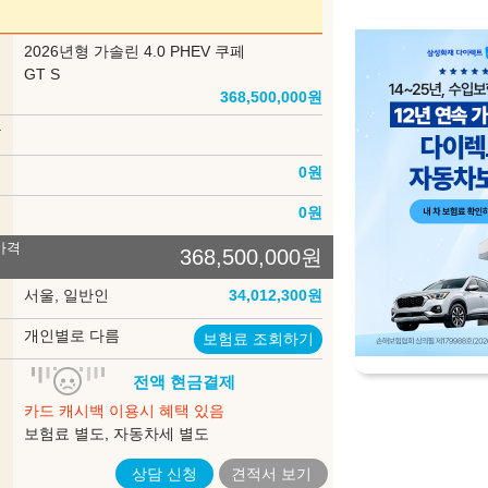
Flare
Mulliner Bespoke (GTC)
부
2026년형 가솔린 4.0 PHEV 쿠페
델
GT S
368,500,000
원
Storm
Storm Noir
상
인
0
원
송
0
원
The Victor
Winter Light
가격
368,500,000
원
록
서울, 일반인
34,012,300
원
Sirius
Bold Sky
험
개인별로 다름
보험료 조회하기
입
전액 현금결제
법
카드 캐시백 이용시 혜택 있음
은 세부모델에 따라 적용되지 않는 것이 포함되어 있을 수 있으며, 내장색상은
보험료 별도, 자동차세 별도
제한 될 수도 있습니다. 구매시 판매 가능한지 먼저 확인해 주시기 바랍니다.
상담 신청
견적서
보기