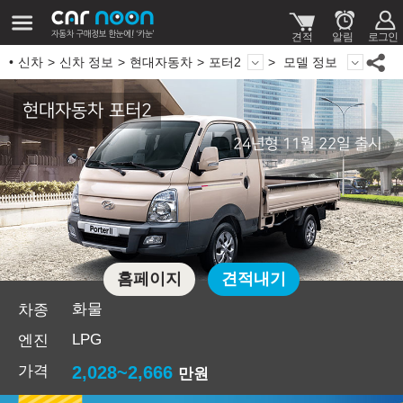
신차
신차 정보
현대자동차
포터2
모델 정보
현대자동차 포터2
24년형 11월 22일 출시
홈페이지
견적내기
화물
차종
LPG
엔진
가격
2,028~2,666
만원