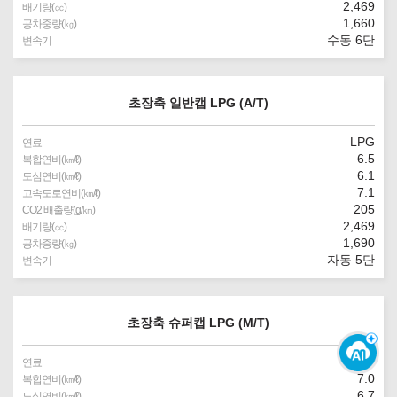
2,469
배기량(㏄)
1,660
공차중량(㎏)
수동 6단
변속기
초장축 일반캡 LPG (A/T)
LPG
연료
6.5
복합연비(㎞/ℓ)
6.1
도심연비(㎞/ℓ)
7.1
고속도로연비(㎞/ℓ)
205
CO2 배출량(g/㎞)
2,469
배기량(㏄)
1,690
공차중량(㎏)
자동 5단
변속기
초장축 슈퍼캡 LPG (M/T)
LPG
연료
7.0
복합연비(㎞/ℓ)
6.7
도심연비(㎞/ℓ)