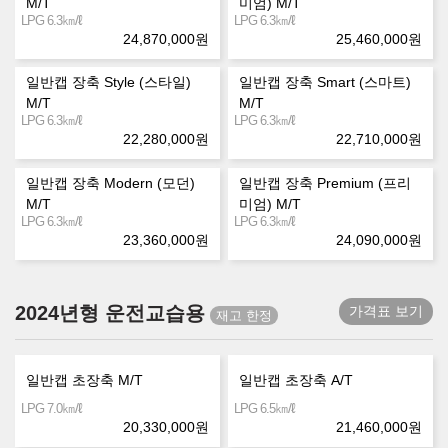
M/T
미엄) M/T
㎞/ℓ
㎞/ℓ
LPG 6.3
LPG 6.3
24,870,000
원
25,460,000
원
일반캡 장축 Style (스타일)
일반캡 장축 Smart (스마트)
M/T
M/T
㎞/ℓ
㎞/ℓ
LPG 6.3
LPG 6.3
22,280,000
원
22,710,000
원
일반캡 장축 Modern (모던)
일반캡 장축 Premium (프리
M/T
미엄) M/T
㎞/ℓ
㎞/ℓ
LPG 6.3
LPG 6.3
23,360,000
원
24,090,000
원
2024년형 운전교습용
가격표 보기
일반캡 초장축 M/T
일반캡 초장축 A/T
㎞/ℓ
㎞/ℓ
LPG 7.0
LPG 6.5
20,330,000
원
21,460,000
원