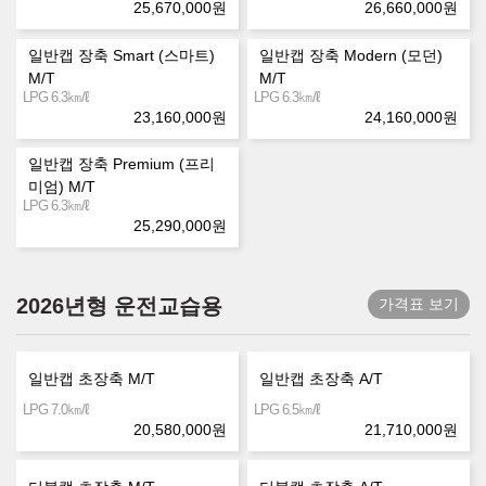
25,670,000
원
26,660,000
원
일반캡 장축 Smart (스마트)
일반캡 장축 Modern (모던)
M/T
M/T
㎞/ℓ
㎞/ℓ
LPG 6.3
LPG 6.3
23,160,000
원
24,160,000
원
일반캡 장축 Premium (프리
미엄) M/T
㎞/ℓ
LPG 6.3
25,290,000
원
2026년형 운전교습용
가격표 보기
일반캡 초장축 M/T
일반캡 초장축 A/T
㎞/ℓ
㎞/ℓ
LPG 7.0
LPG 6.5
20,580,000
원
21,710,000
원