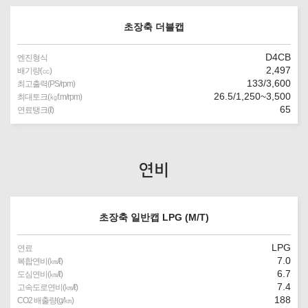
초장축 더블캡
D4CB
엔진형식
2,497
배기량(㏄)
133/3,600
최고출력(PS/rpm)
26.5/1,250~3,500
최대토크(㎏f.m/rpm)
65
연료탱크(ℓ)
연비
초장축 일반캡 LPG (M/T)
LPG
연료
7.0
복합연비(㎞/ℓ)
6.7
도심연비(㎞/ℓ)
7.4
고속도로연비(㎞/ℓ)
188
CO2 배출량(g/㎞)