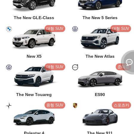
The New GLE-Class
The New 5 Series
대형 SUV
대형 SUV
New X5
The New Atlas
대형 SUV
준대형
The New Touareg
ES90
중형 SUV
스포츠카
Polestar 4
The New 911