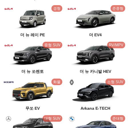
경형
준중형
더 뉴 레이 PE
더 EV4
중형 SUV
RV/MPV
더 뉴 쏘렌토
더 뉴 카니발 HEV
화물
소형 SUV
무쏘 EV
Arkana E-TECH
대형 SUV
준대형