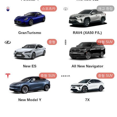
스포츠카
GranTurismo
RAV4 (XA50 F/L)
중형
대형 SUV
New ES
All New Navigator
중형 SUV
중형 SUV
New Model Y
7X