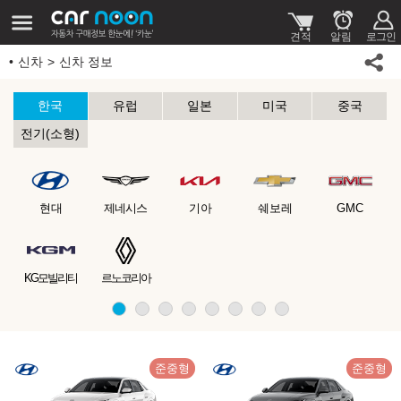
신차
신차 정보
한국
유럽
일본
미국
중국
전기(소형)
현대
제네시스
기아
쉐보레
GMC
KG모빌리티
르노코리아
준중형
준중형