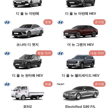
디 올 뉴 아반떼
디 올 뉴 아반떼 HEV
중형
준대형
쏘나타 디 엣지
더 뉴 그랜저 HEV
중형 SUV
대형 SUV
디 올 뉴 싼타페 HEV
디 올 뉴 팰리세이드 HEV
화물
준대형
포터2
Electrified G80 F/L