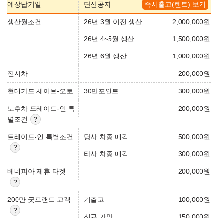
예상납기일
단산공지
즉시출고(렌트) 보기
생산월조건
26년 3월 이전 생산
2,000,000
원
26년 4~5월 생산
1,500,000
원
26년 6월 생산
1,000,000
원
전시차
200,000
원
현대카드 세이브-오토
30만포인트
300,000
원
노후차 트레이드-인 특
200,000
원
별조건
트레이드-인 특별조건
당사 차종 매각
500,000
원
타사 차종 매각
300,000
원
베네피아 제휴 타겟
200,000
원
200만 굿프랜드 고객
기출고
100,000
원
신규 가망
150,000
원