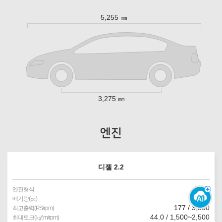
5,255 ㎜
3,275 ㎜
엔진
디젤 2.2
VGT
엔진형식
2,199
배기량(㏄)
177 / 3,800
최고출력(PS/rpm)
44.0 / 1,500~2,500
최대토크(㎏f.m/rpm)