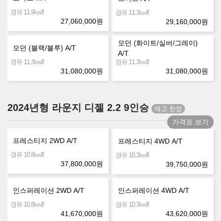
㎞/ℓ
경유 11.9
㎞/ℓ
경유 11.3
27,060,000
원
29,160,000
원
모던 (화이트/실버/그레이)
모던 (블랙/블루) A/T
A/T
㎞/ℓ
㎞/ℓ
경유 11.3
경유 11.3
31,080,000
원
31,080,000
원
2024년형 라운지 디젤 2.2 9인승
가격표 보기
프레스티지 2WD A/T
프레스티지 4WD A/T
㎞/ℓ
경유 10.8
㎞/ℓ
경유 10.3
37,800,000
원
39,750,000
원
인스퍼레이션 2WD A/T
인스퍼레이션 4WD A/T
㎞/ℓ
㎞/ℓ
경유 10.8
경유 10.3
41,670,000
원
43,620,000
원