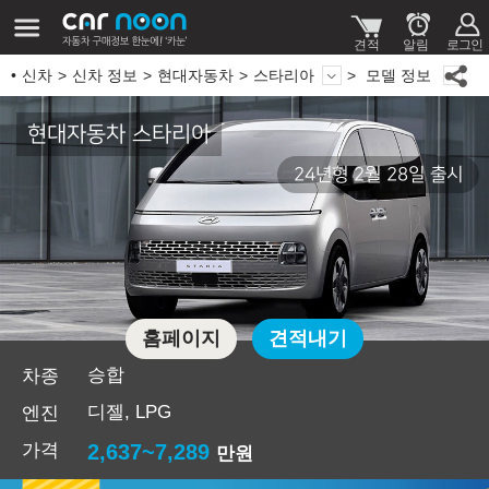
신차
신차 정보
현대자동차
스타리아
모델 정보
현대자동차 스타리아
24년형 2월 28일 출시
홈페이지
견적내기
승합
차종
디젤, LPG
엔진
가격
2,637~7,289
만원