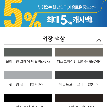
외장 색상
올리비안 그레이 메탈릭(X5R)
캐스트아이언 브라운 펄(CRP)
쉬머링 실버 메탈릭(R2T)
에코트로닉 그레이 펄(PE2)
어비스 블랙 펄(A2B)
가이아 브라운(D2S)