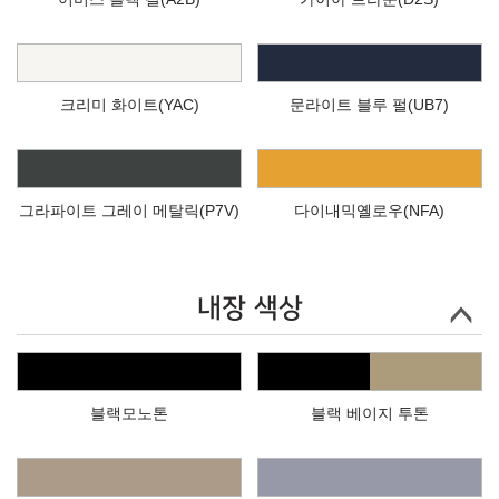
크리미 화이트(YAC)
문라이트 블루 펄(UB7)
그라파이트 그레이 메탈릭(P7V)
다이내믹옐로우(NFA)
내장 색상
블랙모노톤
블랙 베이지 투톤