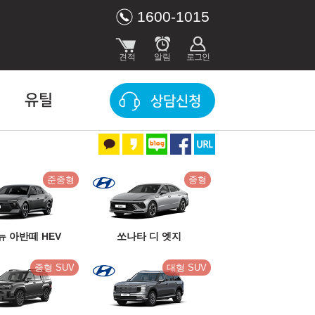
1600-1015
유틸
상담신청
준중형
중형
뉴 아반떼 HEV
쏘나타 디 엣지
중형 SUV
대형 SUV