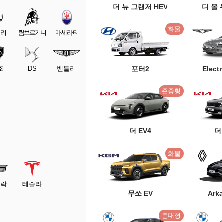
더 뉴 그랜저 HEV
디 올 
화물
라리
람보르기니
마세라티
포터2
Elect
조
DS
벤틀리
준중형
더 EV4
더
화물
딜락
테슬라
무쏘 EV
Ark
준대형