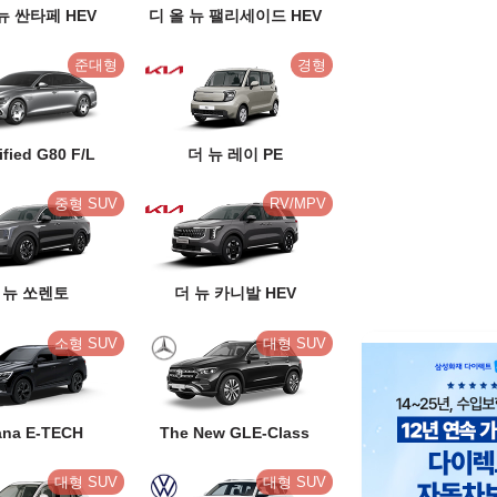
뉴 싼타페 HEV
디 올 뉴 팰리세이드 HEV
준대형
경형
rified G80 F/L
더 뉴 레이 PE
중형 SUV
RV/MPV
 뉴 쏘렌토
더 뉴 카니발 HEV
소형 SUV
대형 SUV
ana E-TECH
The New GLE-Class
대형 SUV
대형 SUV