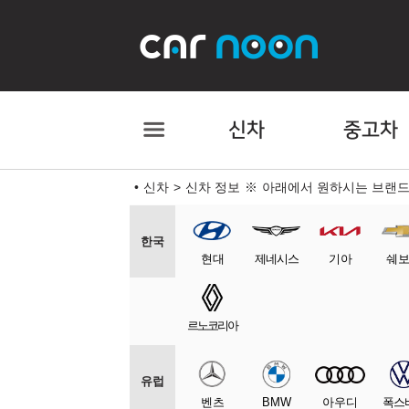
신차
중고차
신차
신차 정보
아래에서 원하시는 브랜드
한국
현대
제네시스
기아
쉐
르노코리아
유럽
벤츠
BMW
아우디
폭스