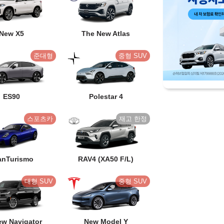
New X5
The New Atlas
준대형
중형 SUV
ES90
Polestar 4
스포츠카
anTurismo
RAV4 (XA50 F/L)
대형 SUV
중형 SUV
ew Navigator
New Model Y