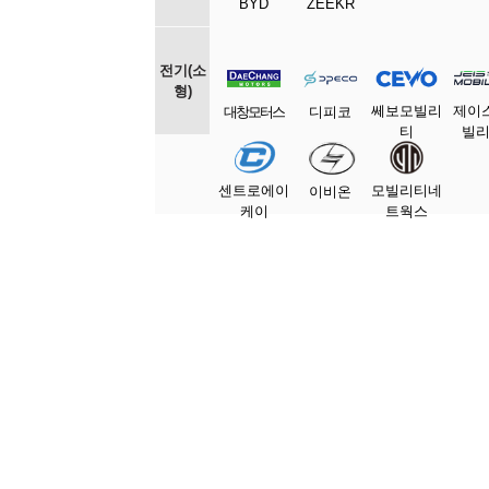
BYD
ZEEKR
전기(소
형)
쎄보모빌리
제이
대창모터스
디피코
티
빌
센트로에이
모빌리티네
이비온
케이
트웍스