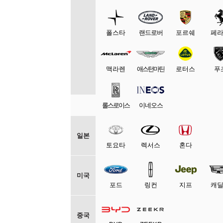
폴스타
랜드로버
포르쉐
페
맥라렌
애스턴마틴
로터스
푸
롤스로이스
이네오스
일본
토요타
렉서스
혼다
미국
포드
링컨
지프
캐
중국