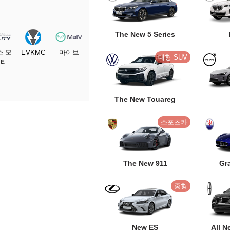
The New 5 Series
스 모
EVKMC
마이브
대형 SUV
리티
The New Touareg
스포츠카
The New 911
Gr
중형
New ES
All N