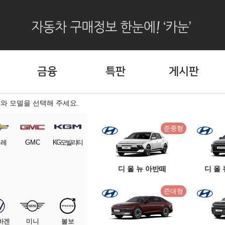
금융
특판
게시판
와 모델을 선택해 주세요.
준중형
보레
GMC
KG모빌리티
디 올 뉴 아반떼
디 올 
준대형
바겐
미니
볼보