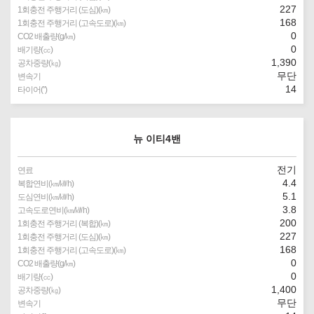
227
1회충전 주행거리 (도심)(㎞)
168
1회충전 주행거리 (고속도로)(㎞)
0
CO2 배출량(g/㎞)
0
배기량(㏄)
1,390
공차중량(㎏)
무단
변속기
14
타이어(″)
뉴 이티4밴
전기
연료
4.4
복합연비(㎞/㎾h)
5.1
도심연비(㎞/㎾h)
3.8
고속도로연비(㎞/㎾h)
200
1회충전 주행거리 (복합)(㎞)
227
1회충전 주행거리 (도심)(㎞)
168
1회충전 주행거리 (고속도로)(㎞)
0
CO2 배출량(g/㎞)
0
배기량(㏄)
1,400
공차중량(㎏)
무단
변속기