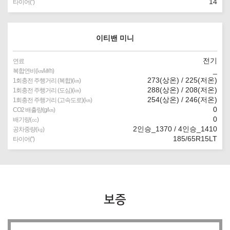
14
타이어(″)
이티밴 미니
전기
연료
_
복합연비(㎞/㎾h)
273(상온) / 225(저온)
1회충전 주행거리 (복합)(㎞)
288(상온) / 208(저온)
1회충전 주행거리 (도심)(㎞)
254(상온) / 246(저온)
1회충전 주행거리 (고속도로)(㎞)
0
CO2 배출량(g/㎞)
0
배기량(㏄)
2인승_1370 / 4인승_1410
공차중량(㎏)
185/65R15LT
타이어(″)
보증