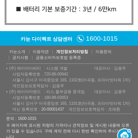
■ 배터리 기본 보증기간 : 3년 / 6만km
1600-1015
카눈 다이렉트 상담센터
카눈소개
이용약관
개인정보처리방침
이용문의
공지사항
금융소비자보호법 등록증
(주) 에이아이씨티
시스템 개발
대표이사 : 김용주
사업자등록번호 : 720-86-00942
서울시 강서구 마곡중앙로 165, 1102호(마곡동, 프라이빗타워 1차)
개인정보보호책임자 : 김용주
(주) 에이아이밴드
리스,할부금융 중개업
대표이사 : 김용주
사업자등록번호 : 180-88-03053
서울시 강서구 마곡중앙로 165, 1101호(마곡동, 프라이빗타워 1차)
여신 등록번호 :
20-00001437
개인정보보호책임자 : 조래환
문의 : 1600-1015
※ 페이지에 표시된 차량의 가격이나 견적정보 및 게시된 내용에 오류
가 있을 수 있습니다. 구매 계약 전에 다시 한번 확인하여 주시기 바랍
니다.