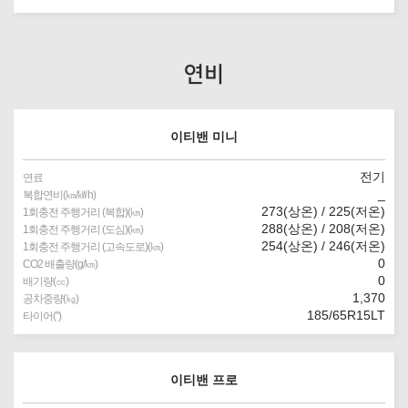
연비
이티밴 미니
전기
연료
_
복합연비(㎞/㎾h)
273(상온) / 225(저온)
1회충전 주행거리 (복합)(㎞)
288(상온) / 208(저온)
1회충전 주행거리 (도심)(㎞)
254(상온) / 246(저온)
1회충전 주행거리 (고속도로)(㎞)
0
CO2 배출량(g/㎞)
0
배기량(㏄)
1,370
공차중량(㎏)
185/65R15LT
타이어(″)
이티밴 프로