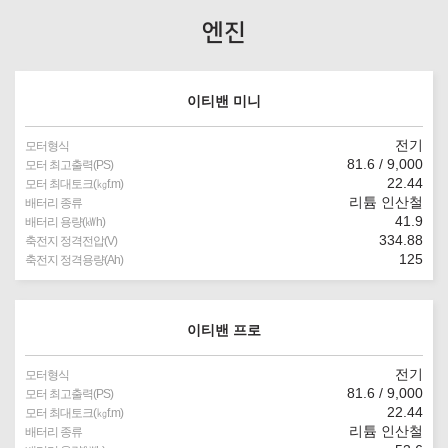
엔진
이티밴 미니
전기
모터형식
81.6 / 9,000
모터 최고출력(PS)
22.44
모터 최대토크(㎏f.m)
리튬 인산철
배터리 종류
41.9
배터리 용량(㎾h)
334.88
축전지 정격전압(V)
125
축전지 정격용량(Ah)
이티밴 프로
전기
모터형식
81.6 / 9,000
모터 최고출력(PS)
22.44
모터 최대토크(㎏f.m)
리튬 인산철
배터리 종류