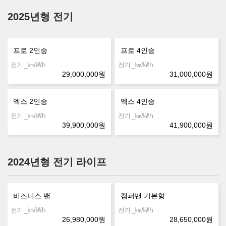
2025년형 전기
프로 2인승
프로 4인승
㎞/㎾h
㎞/㎾h
전기 _
전기 _
29,000,000
원
31,000,000
원
엑스 2인승
엑스 4인승
㎞/㎾h
㎞/㎾h
전기 _
전기 _
39,900,000
원
41,900,000
원
2024년형 전기 라이프
비즈니스 밴
캠퍼밴 기본형
㎞/㎾h
㎞/㎾h
전기 _
전기 _
26,980,000
원
28,650,000
원