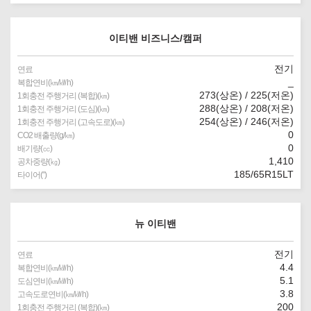
이티밴 비즈니스/캠퍼
전기
연료
_
복합연비(㎞/㎾h)
273(상온) / 225(저온)
1회충전 주행거리 (복합)(㎞)
288(상온) / 208(저온)
1회충전 주행거리 (도심)(㎞)
254(상온) / 246(저온)
1회충전 주행거리 (고속도로)(㎞)
0
CO2 배출량(g/㎞)
0
배기량(㏄)
1,410
공차중량(㎏)
185/65R15LT
타이어(″)
뉴 이티밴
전기
연료
4.4
복합연비(㎞/㎾h)
5.1
도심연비(㎞/㎾h)
3.8
고속도로연비(㎞/㎾h)
200
1회충전 주행거리 (복합)(㎞)