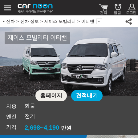
신차
신차 정보
제이스 모빌리티
이티밴
제이스 모빌리티 이티밴
홈페이지
견적내기
화물
차종
전기
엔진
가격
2,698~4,190
만원