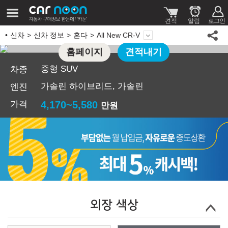
신차
신차 정보
혼다
All New CR-V
홈페이지
견적내기
혼다 All New CR-V
중형 SUV
차종
가솔린 하이브리드, 가솔린
엔진
가격
4,170~5,580
만원
외장 색상