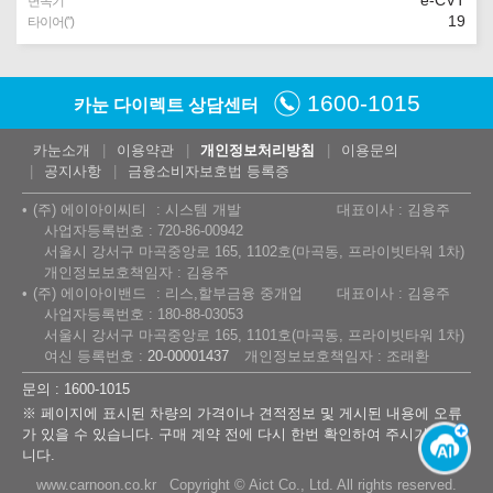
e-CVT
변속기
19
타이어(″)
1600-1015
카눈 다이렉트 상담센터
카눈소개
이용약관
개인정보처리방침
이용문의
공지사항
금융소비자보호법 등록증
(주) 에이아이씨티
시스템 개발
대표이사 : 김용주
사업자등록번호 : 720-86-00942
서울시 강서구 마곡중앙로 165, 1102호(마곡동, 프라이빗타워 1차)
개인정보보호책임자 : 김용주
(주) 에이아이밴드
리스,할부금융 중개업
대표이사 : 김용주
사업자등록번호 : 180-88-03053
서울시 강서구 마곡중앙로 165, 1101호(마곡동, 프라이빗타워 1차)
여신 등록번호 :
20-00001437
개인정보보호책임자 : 조래환
문의 : 1600-1015
※ 페이지에 표시된 차량의 가격이나 견적정보 및 게시된 내용에 오류
가 있을 수 있습니다. 구매 계약 전에 다시 한번 확인하여 주시기 바랍
니다.
www.carnoon.co.kr Copyright © Aict Co., Ltd. All rights reserved.