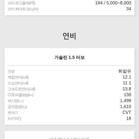
184 / 5,000~8,000
모터 최고출력(PS)
34
모터 최대토크(㎏f.m)
연비
가솔린 1.5 터보
휘발유
연료
12.1
복합연비(㎞/ℓ)
11.1
도심연비(㎞/ℓ)
13.8
고속도로연비(㎞/ℓ)
138
CO2 배출량(g/㎞)
1,498
배기량(㏄)
1,610
공차중량(㎏)
CVT
변속기
18
타이어(″)