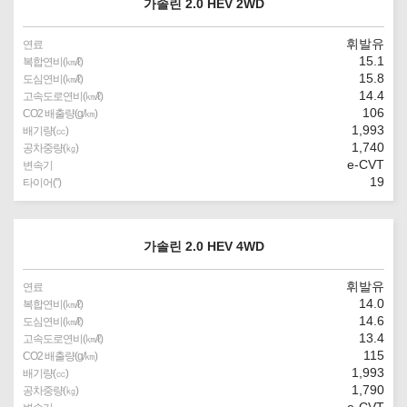
가솔린 2.0 HEV 2WD
휘발유
연료
15.1
복합연비(㎞/ℓ)
15.8
도심연비(㎞/ℓ)
14.4
고속도로연비(㎞/ℓ)
106
CO2 배출량(g/㎞)
1,993
배기량(㏄)
1,740
공차중량(㎏)
e-CVT
변속기
19
타이어(″)
가솔린 2.0 HEV 4WD
휘발유
연료
14.0
복합연비(㎞/ℓ)
14.6
도심연비(㎞/ℓ)
13.4
고속도로연비(㎞/ℓ)
115
CO2 배출량(g/㎞)
1,993
배기량(㏄)
1,790
공차중량(㎏)