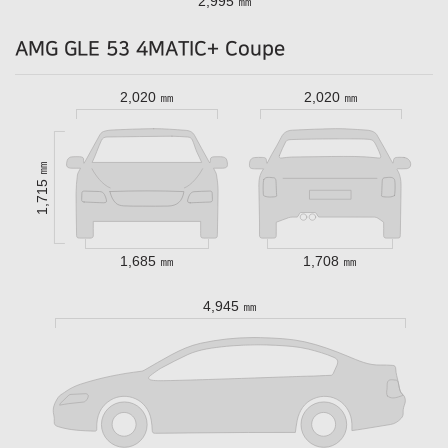
2,995 ㎜
AMG GLE 53 4MATIC+ Coupe
2,020 ㎜
2,020 ㎜
1,715 ㎜
1,685 ㎜
1,708 ㎜
4,945 ㎜