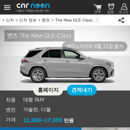
신차
신차 정보
벤츠
The New GLE-Class
벤츠 The New GLE-Class
페이스리프트 8월 22일 출시
홈페이지
견적내기
대형 SUV
차종
가솔린, 디젤
엔진
가격
11,660~17,000
만원