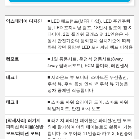
익스테리어 디자인
■ LED 헤드램프(MFR 타입), LED 주간주행
등, LED 포지셔닝 램프, 18인치 알로이 휠 &
타이어, 2열 플러쉬 글래스 ※ 11인승은 자
동차 안전기준의 등화장치 설치기준에 따라
차량 앞면 중앙부 LED 포지셔닝 램프 미적용
컴포트
■ 1열 통풍시트, 운전석 전동시트(8way,
4way 럼버서포트), ECM 룸미러, 레인센서
테크Ⅰ
■ 서라운드 뷰 모니터, 스마트폰 무선충전,
후석 뷰, 후석 음성 인식 ※ 후석 뷰 기능은
정차 중에만 작동합니다.
테크Ⅱ
■ 스마트 파워 슬라이딩 도어, 스마트 파워
테일게이트, 안전 하차 보조
[악세사리] 러기지
■ 러기지 파티션 테이블은 파티션/선반 모드
파티션 테이블(선반
외에 탈거하여 야외 테이블로도 활용이 가능
모드/파티션 모드)
합니다. ※ 투어러 11인승과 카고 3, 5인승에