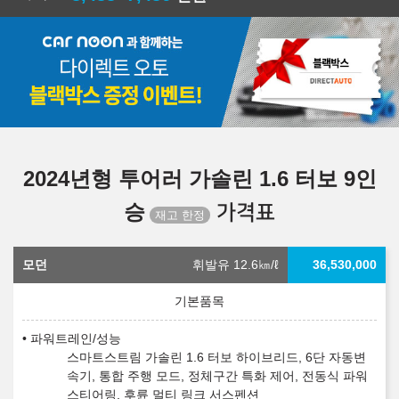
2024년형 투어러 가솔린 1.6 터보 9인
승
가격표
모던
휘발유 12.6
㎞/ℓ
36,530,000
파워트레인/성능
스마트스트림 가솔린 1.6 터보 하이브리드, 6단 자동변
속기, 통합 주행 모드, 정체구간 특화 제어, 전동식 파워
스티어링, 후륜 멀티 링크 서스펜션