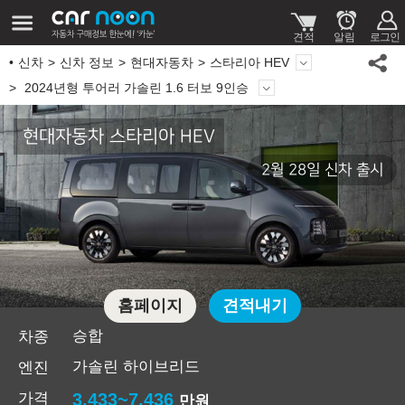
신차
신차 정보
현대자동차
스타리아 HEV
2024년형 투어러 가솔린 1.6 터보 9인승
현대자동차 스타리아 HEV
2월 28일 신차 출시
홈페이지
견적내기
승합
차종
가솔린 하이브리드
엔진
가격
3,433~7,436
만원