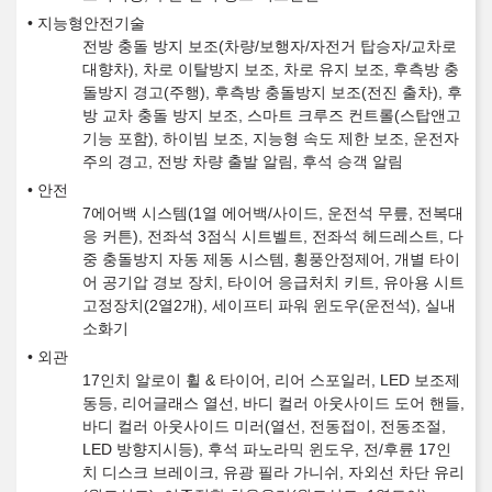
지능형안전기술
전방 충돌 방지 보조(차량/보행자/자전거 탑승자/교차로
대향차), 차로 이탈방지 보조, 차로 유지 보조, 후측방 충
돌방지 경고(주행), 후측방 충돌방지 보조(전진 출차), 후
방 교차 충돌 방지 보조, 스마트 크루즈 컨트롤(스탑앤고
기능 포함), 하이빔 보조, 지능형 속도 제한 보조, 운전자
주의 경고, 전방 차량 출발 알림, 후석 승객 알림
안전
7에어백 시스템(1열 에어백/사이드, 운전석 무릎, 전복대
응 커튼), 전좌석 3점식 시트벨트, 전좌석 헤드레스트, 다
중 충돌방지 자동 제동 시스템, 횡풍안정제어, 개별 타이
어 공기압 경보 장치, 타이어 응급처치 키트, 유아용 시트
고정장치(2열2개), 세이프티 파워 윈도우(운전석), 실내
소화기
외관
17인치 알로이 휠 & 타이어, 리어 스포일러, LED 보조제
동등, 리어글래스 열선, 바디 컬러 아웃사이드 도어 핸들,
바디 컬러 아웃사이드 미러(열선, 전동접이, 전동조절,
LED 방향지시등), 후석 파노라믹 윈도우, 전/후륜 17인
치 디스크 브레이크, 유광 필라 가니쉬, 자외선 차단 유리