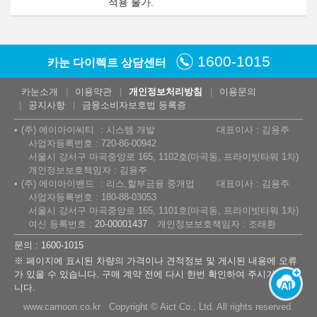
적용 불가.
1600-1015
카눈 다이렉트 상담센터
카눈소개
이용약관
개인정보처리방침
이용문의
공지사항
금융소비자보호법 등록증
(주) 에이아이씨티
시스템 개발
대표이사 : 김용주
사업자등록번호 : 720-86-00942
서울시 강서구 마곡중앙로 165, 1102호(마곡동, 프라이빗타워 1차)
개인정보보호책임자 : 김용주
(주) 에이아이밴드
리스,할부금융 중개업
대표이사 : 김용주
사업자등록번호 : 180-88-03053
서울시 강서구 마곡중앙로 165, 1101호(마곡동, 프라이빗타워 1차)
여신 등록번호 :
20-00001437
개인정보보호책임자 : 조래환
문의 : 1600-1015
※ 페이지에 표시된 차량의 가격이나 견적정보 및 게시된 내용에 오류
가 있을 수 있습니다. 구매 계약 전에 다시 한번 확인하여 주시기 바랍
니다.
www.carnoon.co.kr Copyright © Aict Co., Ltd. All rights reserved.