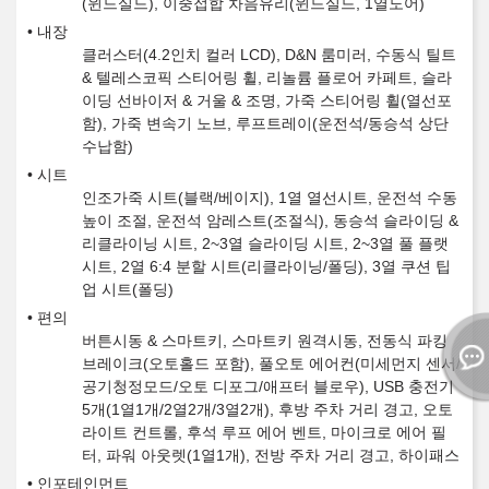
(윈드실드), 이중접합 차음유리(윈드실드, 1열도어)
내장
클러스터(4.2인치 컬러 LCD), D&N 룸미러, 수동식 틸트
& 텔레스코픽 스티어링 휠, 리놀륨 플로어 카페트, 슬라
이딩 선바이저 & 거울 & 조명, 가죽 스티어링 휠(열선포
함), 가죽 변속기 노브, 루프트레이(운전석/동승석 상단
수납함)
시트
인조가죽 시트(블랙/베이지), 1열 열선시트, 운전석 수동
높이 조절, 운전석 암레스트(조절식), 동승석 슬라이딩 &
리클라이닝 시트, 2~3열 슬라이딩 시트, 2~3열 풀 플랫
시트, 2열 6:4 분할 시트(리클라이닝/폴딩), 3열 쿠션 팁
업 시트(폴딩)
편의
버튼시동 & 스마트키, 스마트키 원격시동, 전동식 파킹
브레이크(오토홀드 포함), 풀오토 에어컨(미세먼지 센서/
공기청정모드/오토 디포그/애프터 블로우), USB 충전기
5개(1열1개/2열2개/3열2개), 후방 주차 거리 경고, 오토
라이트 컨트롤, 후석 루프 에어 벤트, 마이크로 에어 필
터, 파워 아웃렛(1열1개), 전방 주차 거리 경고, 하이패스
인포테인먼트