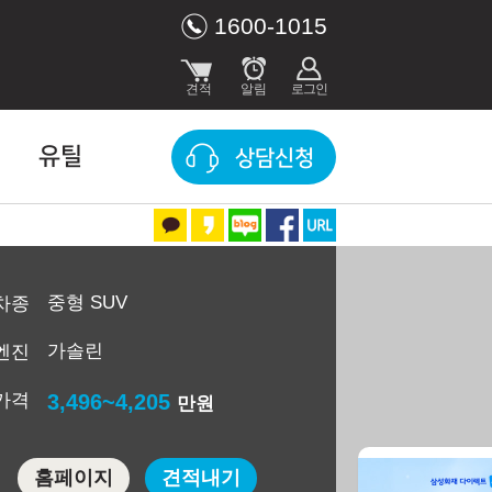
1600-1015
유틸
상담신청
중형 SUV
차종
가솔린
엔진
가격
3,496~4,205
만원
홈페이지
견적내기