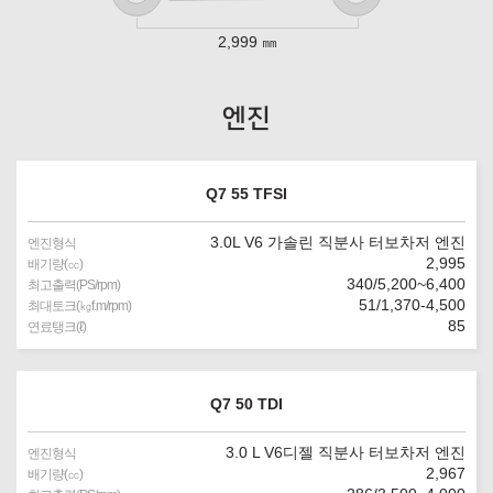
2,999 ㎜
엔진
Q7 55 TFSI
3.0L V6 가솔린 직분사 터보차저 엔진
엔진형식
2,995
배기량(㏄)
340/5,200~6,400
최고출력(PS/rpm)
51/1,370-4,500
최대토크(㎏f.m/rpm)
85
연료탱크(ℓ)
Q7 50 TDI
3.0 L V6디젤 직분사 터보차저 엔진
엔진형식
2,967
배기량(㏄)