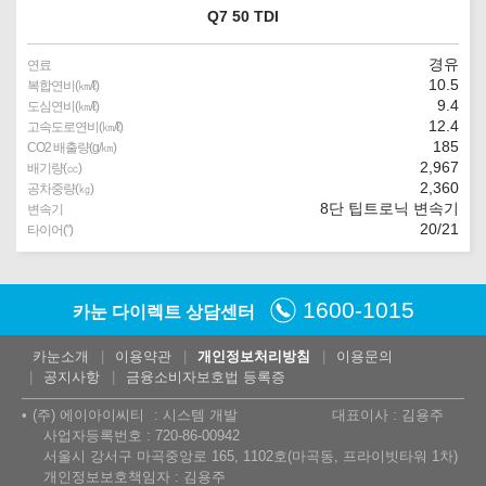
Q7 50 TDI
경유
연료
10.5
복합연비(㎞/ℓ)
9.4
도심연비(㎞/ℓ)
12.4
고속도로연비(㎞/ℓ)
185
CO2 배출량(g/㎞)
2,967
배기량(㏄)
2,360
공차중량(㎏)
8단 팁트로닉 변속기
변속기
20/21
타이어(″)
1600-1015
카눈 다이렉트 상담센터
카눈소개
이용약관
개인정보처리방침
이용문의
공지사항
금융소비자보호법 등록증
(주) 에이아이씨티
시스템 개발
대표이사 : 김용주
사업자등록번호 : 720-86-00942
서울시 강서구 마곡중앙로 165, 1102호(마곡동, 프라이빗타워 1차)
개인정보보호책임자 : 김용주