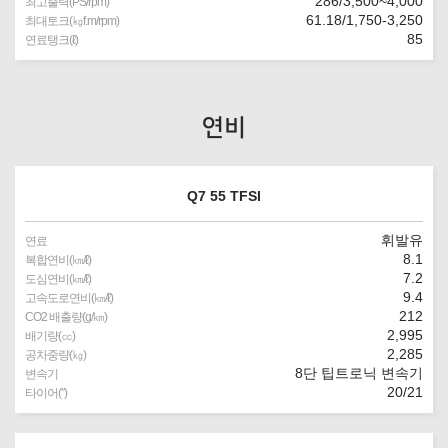
286/3,500~4,000
최고출력(PS/rpm)
61.18/1,750-3,250
최대토크(㎏f.m/rpm)
85
연료탱크(ℓ)
연비
Q7 55 TFSI
휘발유
연료
8.1
복합연비(㎞/ℓ)
7.2
도심연비(㎞/ℓ)
9.4
고속도로연비(㎞/ℓ)
212
CO2 배출량(g/㎞)
2,995
배기량(㏄)
2,285
공차중량(㎏)
8단 팁트로닉 변속기
변속기
20/21
타이어(″)