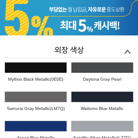
외장 색상
Mythos Black Metallic(0E0E)
Daytona Gray Pearl
Samurai Gray Metallic(LM7Q)
Waitomo Blue Metallic
Ascari Blue Metallic
Satellite Silver Metallic(LZ7G)