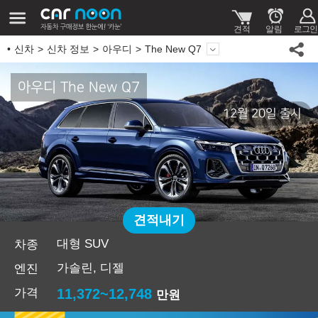
신차
신차 정보
아우디
The New Q7
아우디 The New Q7
12월 20일 출시
견적내기
대형 SUV
차종
가솔린, 디젤
엔진
가격
11,372~12,748
만원