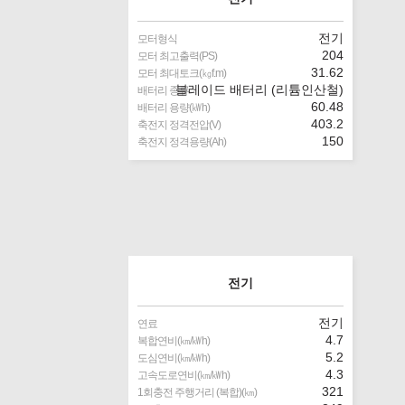
전기
모터형식
204
모터 최고출력(PS)
31.62
모터 최대토크(㎏f.m)
블레이드 배터리 (리튬인산철)
배터리 종류
60.48
배터리 용량(㎾h)
403.2
축전지 정격전압(V)
150
축전지 정격용량(Ah)
전기
전기
연료
4.7
복합연비(㎞/㎾h)
5.2
도심연비(㎞/㎾h)
4.3
고속도로연비(㎞/㎾h)
321
1회충전 주행거리 (복합)(㎞)