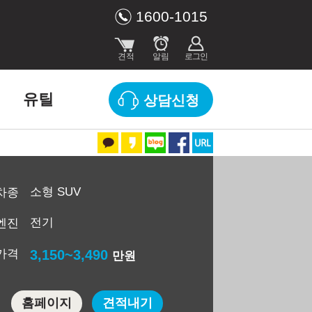
1600-1015
유틸
상담신청
소형 SUV
차종
전기
엔진
가격
3,150~3,490
만원
홈페이지
견적내기