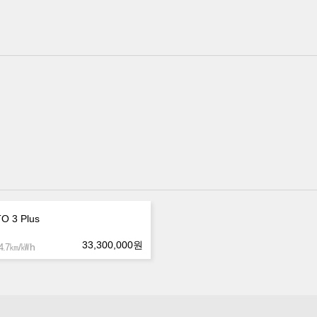
O 3 Plus
33,300,000
원
㎞/㎾h
.7