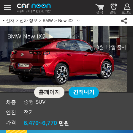
신차
신차 정보
BMW
New iX2
BMW New iX2
3월 11일 출시
홈페이지
견적내기
중형 SUV
차종
전기
엔진
가격
6,470~6,770
만원