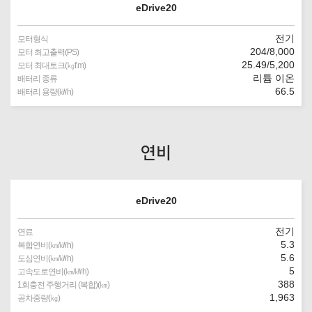
eDrive20
전기
모터형식
204/8,000
모터 최고출력(PS)
25.49/5,200
모터 최대토크(㎏f.m)
리튬 이온
배터리 종류
66.5
배터리 용량(㎾h)
연비
eDrive20
전기
연료
5.3
복합연비(㎞/㎾h)
5.6
도심연비(㎞/㎾h)
5
고속도로연비(㎞/㎾h)
388
1회충전 주행거리 (복합)(㎞)
1,963
공차중량(㎏)