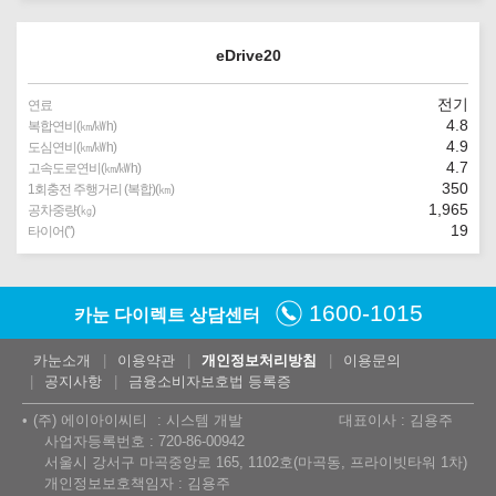
eDrive20
전기
연료
4.8
복합연비(㎞/㎾h)
4.9
도심연비(㎞/㎾h)
4.7
고속도로연비(㎞/㎾h)
350
1회충전 주행거리 (복합)(㎞)
1,965
공차중량(㎏)
19
타이어(″)
1600-1015
카눈 다이렉트 상담센터
카눈소개
이용약관
개인정보처리방침
이용문의
공지사항
금융소비자보호법 등록증
(주) 에이아이씨티
시스템 개발
대표이사 : 김용주
사업자등록번호 : 720-86-00942
서울시 강서구 마곡중앙로 165, 1102호(마곡동, 프라이빗타워 1차)
개인정보보호책임자 : 김용주