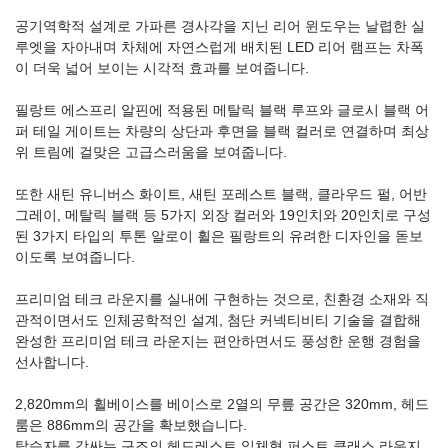
공기역학적 설계로 가파른 경사각을 지닌 리어 윈도우는 날렵한 실
루엣을 자아내며 차체에 자연스럽게 배치된 LED 리어 램프는 차폭
이 더욱 넓어 보이는 시각적 효과를 보여줍니다.
필랑트 에스프리 알핀에 적용된 메탈릭 블랙 루프와 글로시 블랙 어
퍼 테일 게이트는 차량의 상단과 후면을 블랙 컬러로 연결하며 최상
위 트림에 걸맞은 고급스러움을 보여줍니다.
또한 새틴 유니버스 화이트, 새틴 포레스트 블랙, 클라우드 펄, 어반
그레이, 메탈릭 블랙 등 5가지 외장 컬러와 19인치와 20인치로 구성
된 3가지 타입의 투톤 알로이 휠은 필랑트의 유려한 디자인을 돋보
이도록 보여줍니다.
프리미엄 테크 라운지를 실내에 구현하는 것으로, 친환경 소재와 직
관적이면서도 인체공학적인 설계, 첨단 커넥티비티 기술을 결합해
완성한 프리미엄 테크 라운지는 편안하면서도 풍성한 운행 경험을
선사합니다.
2,820mm의 휠베이스를 베이스로 2열의 무릎 공간은 320mm, 헤드
룸은 886mm의 공간을 확보했습니다.
탑승자를 감싸는 구조의 헤드레스트 일체형 퍼스트 클래스 라운지