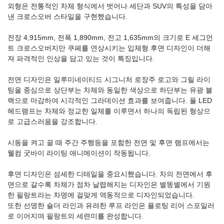
외형은 전통적인 차체 형식에서 벗어나 세단과 SUV의 특성을 담아
낸 크로스오버 스타일을 구현했습니다.
전장 4,915mm, 전폭 1,890mm, 전고 1,635mm의 크기로 E 세그먼
트 크로스오버지만 쿠페를 연상시키는 입체형 후면 디자인이 더해
져 파격적인 인상을 담고 있는 것이 특징입니다.
전면 디자인은 일루미네이티드 시그니처 로장주 로고와 그릴 라이
팅을 중심으로 상단부는 차체와 동일한 색상으로 하단부는 유광 블
랙으로 마감하여 시각적인 그라데이션 효과를 보여줍니다. 풀 LED
헤드램프는 차체와 정교한 일체를 이루면서 하나의 독립된 형상으
로 고급스러움을 강조합니다.
시동을 켜고 끌 때 주간 주행등을 포함한 전면 및 후면 램프에서는
웰컴 굿바이 라이팅 애니메이션이 작동됩니다.
후면 디자인은 섬세한 디테일을 중요시했습니다. 차의 전면에서 후
면으로 갈수록 차체가 점차 날렵해지는 디자인은 별똥별에서 기원
한 필랑트라는 차명에 걸맞게 역동적으로 디자인되었습니다.
또한 선명한 숄더 라인과 유려한 루프 라인은 플로팅 리어 스포일러
로 이어지며 필랑트의 세련미를 완성합니다.