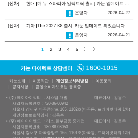
신차
현대 [더 뉴 스타리아 일렉트릭 출시] 카눈 업데이트 되었습니다.
운영자
2026-04-27
신차
기아 [The 2027 K8 출시] 카눈 업데이트 되었습니다.
운영자
2026-04-21
1
2
3
4
5
1600-1015
카눈 다이렉트 상담센터
카눈소개
이용약관
개인정보처리방침
이용문의
공지사항
금융소비자보호법 등록증
(주) 에이아이씨티
시스템 개발
대표이사 : 김용주
사업자등록번호 : 720-86-00942
서울시 강서구 마곡중앙로 165, 1102호(마곡동, 프라이빗타워 1차)
개인정보보호책임자 : 김용주
(주) 에이아이밴드
리스,할부금융 중개업
대표이사 : 김용주
사업자등록번호 : 180-88-03053
서울시 강서구 마곡중앙로 165, 1101호(마곡동, 프라이빗타워 1차)