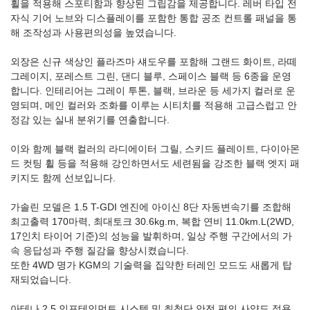
휠을 적용해 스포티함과 향상된 그립감을 제공합니다. 레버 타입 전
자식 기어 노브와 디스플레이를 포함한 통합 공조 컨트롤 패널을 통
해 조작성과 사용편의성을 높였습니다.
외장은 신규 색상인 플라즈마 섀도우를 포함해 그랜드 화이트, 라떼
그레이지, 포레스트 그린, 댄디 블루, 스페이스 블랙 등 6종을 운영
합니다. 인테리어는 그레이 투톤, 블랙, 브라운 등 세가지 컬러로 운
영되며, 메인 컬러와 조화를 이루는 시티치를 적용해 고급스럽고 안
정감 있는 실내 분위기를 연출합니다.
이와 함께 블랙 컬러의 라디에이터 그릴, 스키드 플레이트, 다이아몬
드 컷팅 휠 등을 적용해 강인하면서도 세련됨을 강조한 블랙 엣지 패
키지도 함께 선보입니다.
가솔린 모델은 1.5 T-GDI 엔진에 아이신 8단 자동변속기를 조합해
최고출력 170마력, 최대토크 30.6kg.m, 복합 연비 11.0km.L(2WD,
17인치 타이어 기준)의 성능을 발휘하며, 일상 주행 구간에서의 가
속 응답성과 주행 질감을 향상시켰습니다.
또한 4WD 명가 KGM의 기술력을 집약한 터레인 모드도 새롭게 탑
재되었습니다.
아테나 2.5 인포테인먼트 시스템 및 최첨단 안전 편의 사양도 적용