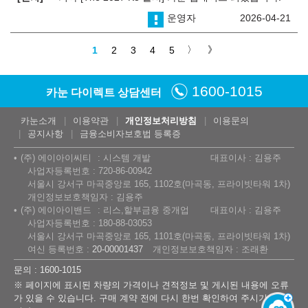
운영자
2026-04-21
1
2
3
4
5
1600-1015
카눈 다이렉트 상담센터
카눈소개
이용약관
개인정보처리방침
이용문의
공지사항
금융소비자보호법 등록증
(주) 에이아이씨티
시스템 개발
대표이사 : 김용주
사업자등록번호 : 720-86-00942
서울시 강서구 마곡중앙로 165, 1102호(마곡동, 프라이빗타워 1차)
개인정보보호책임자 : 김용주
(주) 에이아이밴드
리스,할부금융 중개업
대표이사 : 김용주
사업자등록번호 : 180-88-03053
서울시 강서구 마곡중앙로 165, 1101호(마곡동, 프라이빗타워 1차)
여신 등록번호 :
20-00001437
개인정보보호책임자 : 조래환
문의 : 1600-1015
※ 페이지에 표시된 차량의 가격이나 견적정보 및 게시된 내용에 오류
가 있을 수 있습니다. 구매 계약 전에 다시 한번 확인하여 주시기 바랍