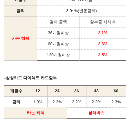
금리
3.9~%(변동금리)
결제 금액
할부금 캐시백
36개월이상
2.1%
카눈 혜택
60개월이상
2.3%
120개월이상
2.5%
-삼성카드 다이렉트 카드할부
개월수
12
24
36
48
60
금리
1.9%
2.2%
2.2%
2.2%
2.3%
카눈 헤택
블랙박스