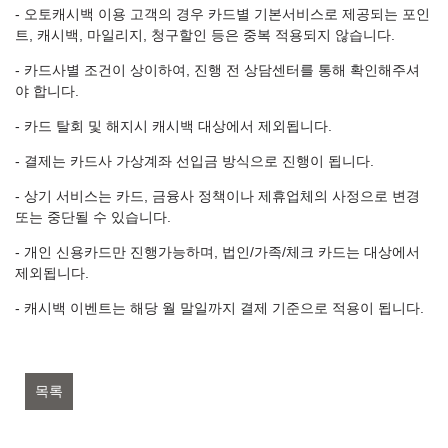
- 오토캐시백 이용 고객의 경우 카드별 기본서비스로 제공되는 포인
트, 캐시백, 마일리지, 청구할인 등은 중복 적용되지 않습니다.
- 카드사별 조건이 상이하여, 진행 전 상담센터를 통해 확인해주셔
야 합니다.
- 카드 탈회 및 해지시 캐시백 대상에서 제외됩니다.
- 결제는 카드사 가상계좌 선입금 방식으로 진행이 됩니다.
- 상기 서비스는 카드, 금융사 정책이나 제휴업체의 사정으로 변경
또는 중단될 수 있습니다.
- 개인 신용카드만 진행가능하며, 법인/가족/체크 카드는 대상에서
제외됩니다.
- 캐시백 이벤트는 해당 월 말일까지 결제 기준으로 적용이 됩니다.
목록