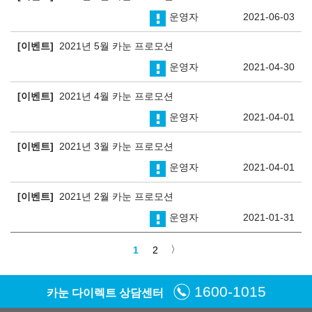
운영자
2021-06-03
이벤트
2021년 5월 카눈 프로모션
운영자
2021-04-30
이벤트
2021년 4월 카눈 프로모션
운영자
2021-04-01
이벤트
2021년 3월 카눈 프로모션
운영자
2021-04-01
이벤트
2021년 2월 카눈 프로모션
운영자
2021-01-31
1
2
1600-1015
카눈 다이렉트 상담센터