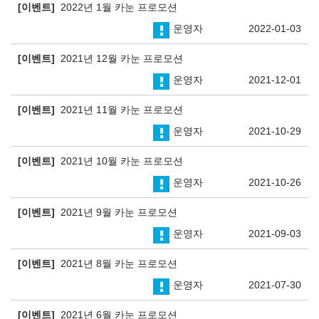
이벤트
2022년 1월 카눈 프로모션
운영자
2022-01-03
이벤트
2021년 12월 카눈 프로모션
운영자
2021-12-01
이벤트
2021년 11월 카눈 프로모션
운영자
2021-10-29
이벤트
2021년 10월 카눈 프로모션
운영자
2021-10-26
이벤트
2021년 9월 카눈 프로모션
운영자
2021-09-03
이벤트
2021년 8월 카눈 프로모션
운영자
2021-07-30
이벤트
2021년 6월 카눈 프로모션