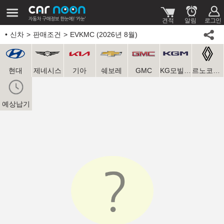
신차
판매조건
EVKMC (2026년 8월)
현대
제네시스
기아
쉐보레
GMC
KG모빌리티
르노코리아
예상납기