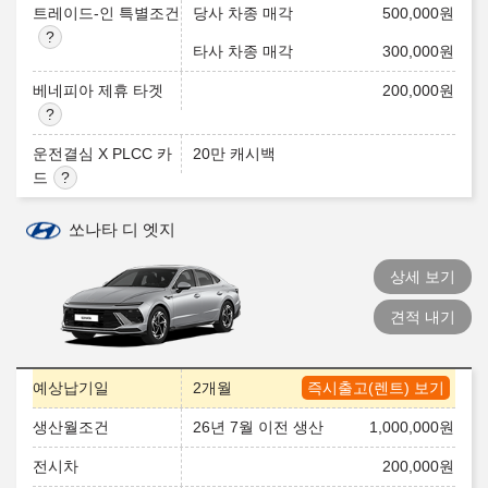
트레이드-인 특별조건
당사 차종 매각
500,000
원
타사 차종 매각
300,000
원
베네피아 제휴 타겟
200,000
원
운전결심 X PLCC 카
20만 캐시백
드
쏘나타 디 엣지
상세 보기
견적 내기
예상납기일
2개월
즉시출고(렌트) 보기
생산월조건
26년 7월 이전 생산
1,000,000
원
전시차
200,000
원