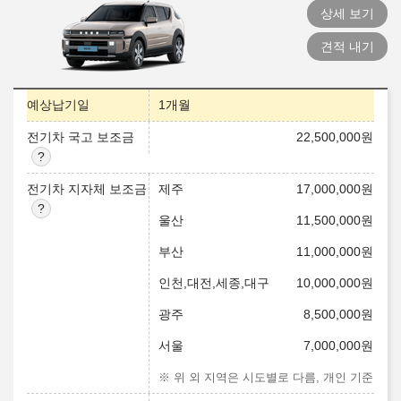
상세 보기
견적 내기
예상납기일
1개월
전기차 국고 보조금
22,500,000
원
전기차 지자체 보조금
제주
17,000,000
원
울산
11,500,000
원
부산
11,000,000
원
인천,대전,세종,대구
10,000,000
원
광주
8,500,000
원
서울
7,000,000
원
※ 위 외 지역은 시도별로 다름, 개인 기준