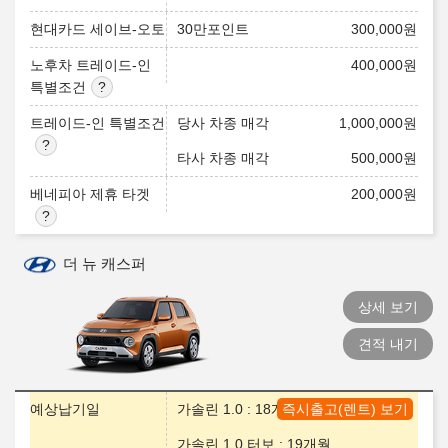
현대카드 세이브-오토
30만포인트
300,000
원
노후차 트레이드-인
400,000
원
특별조건
트레이드-인 특별조건
당사 차종 매각
1,000,000
원
타사 차종 매각
500,000
원
베네피아 제휴 타겟
200,000
원
더 뉴 캐스퍼
상세 보기
견적 내기
예상납기일
가솔린 1.0 : 18개월
즉시출고(렌트) 보기
가솔린 1.0 터보 : 19개월