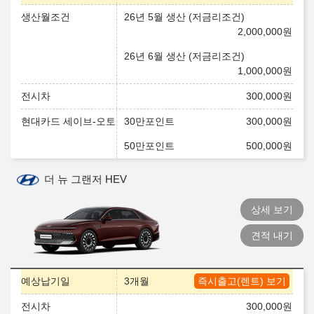
생산월조건
26년 5월 생산 (저금리조건)
2,000,000
원
26년 6월 생산 (저금리조건)
1,000,000
원
전시차
300,000
원
현대카드 세이브-오토
30만포인트
300,000
원
50만포인트
500,000
원
더 뉴 그랜저 HEV
상세 보기
견적 내기
예상납기일
3개월
즉시출고(렌트) 보기
전시차
300,000
원