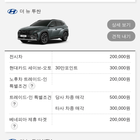
더 뉴 투싼
상세 보기
견적 내기
전시차
200,000
원
현대카드 세이브-오토
30만포인트
300,000
원
노후차 트레이드-인
200,000
원
특별조건
트레이드-인 특별조건
당사 차종 매각
500,000
원
타사 차종 매각
300,000
원
베네피아 제휴 타겟
200,000
원