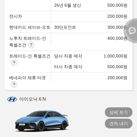
26년 6월 생산
500,000
원
전시차
200,000
원
현대카드 세이브-오토
30만포인트
300,000
원
노후차 트레이드-인
400,000
원
특별조건
트레이드-인 특별조건
당사 차종 매각
1,000,000
원
타사 차종 매각
500,000
원
베네피아 제휴 타겟
200,000
원
아이오닉 6 N
상세 보기
견적 내기