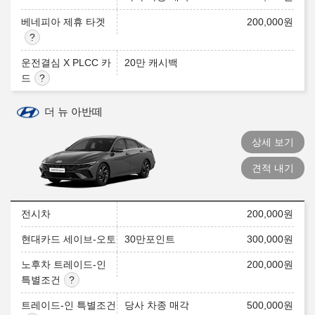
베네피아 제휴 타겟
200,000
원
운전결심 X PLCC 카
20만 캐시백
드
더 뉴 아반떼
상세 보기
견적 내기
전시차
200,000
원
현대카드 세이브-오토
30만포인트
300,000
원
노후차 트레이드-인
200,000
원
특별조건
트레이드-인 특별조건
당사 차종 매각
500,000
원