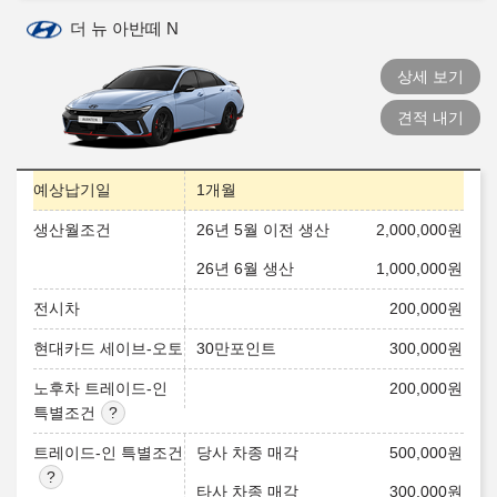
더 뉴 아반떼 N
상세 보기
견적 내기
예상납기일
1개월
생산월조건
26년 5월 이전 생산
2,000,000
원
26년 6월 생산
1,000,000
원
전시차
200,000
원
현대카드 세이브-오토
30만포인트
300,000
원
노후차 트레이드-인
200,000
원
특별조건
트레이드-인 특별조건
당사 차종 매각
500,000
원
타사 차종 매각
300,000
원