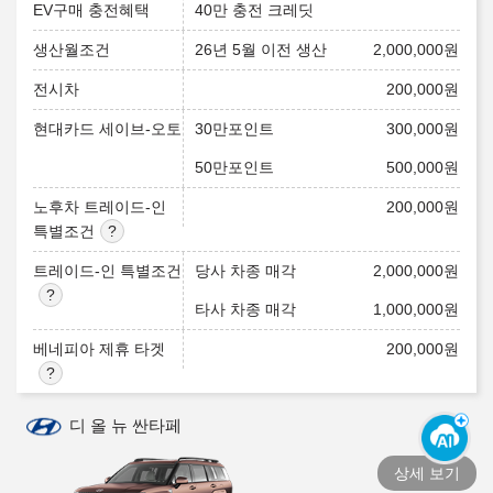
EV구매 충전혜택
40만 충전 크레딧
생산월조건
26년 5월 이전 생산
2,000,000
원
전시차
200,000
원
현대카드 세이브-오토
30만포인트
300,000
원
50만포인트
500,000
원
노후차 트레이드-인
200,000
원
특별조건
트레이드-인 특별조건
당사 차종 매각
2,000,000
원
타사 차종 매각
1,000,000
원
베네피아 제휴 타겟
200,000
원
디 올 뉴 싼타페
상세 보기