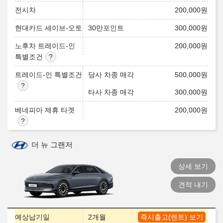
전시차
200,000
원
현대카드 세이브-오토
30만포인트
300,000
원
노후차 트레이드-인
200,000
원
특별조건
트레이드-인 특별조건
당사 차종 매각
500,000
원
타사 차종 매각
300,000
원
베네피아 제휴 타겟
200,000
원
더 뉴 그랜저
상세 보기
견적 내기
예상납기일
2개월
즉시출고(렌트) 보기