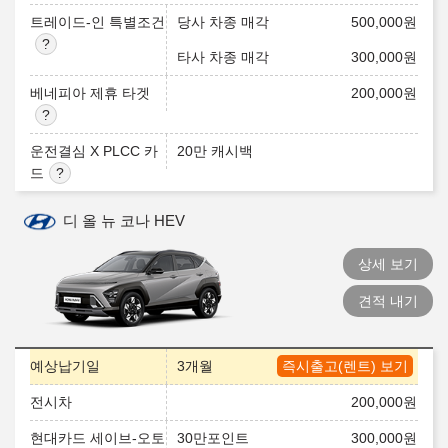
트레이드-인 특별조건
당사 차종 매각
500,000
원
타사 차종 매각
300,000
원
베네피아 제휴 타겟
200,000
원
운전결심 X PLCC 카
20만 캐시백
드
디 올 뉴 코나 HEV
상세 보기
견적 내기
예상납기일
3개월
즉시출고(렌트) 보기
전시차
200,000
원
현대카드 세이브-오토
30만포인트
300,000
원