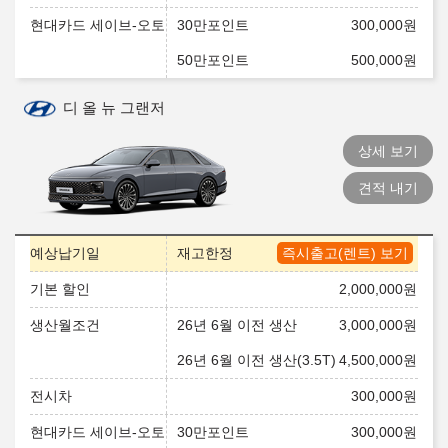
현대카드 세이브-오토
30만포인트
300,000
원
50만포인트
500,000
원
디 올 뉴 그랜저
상세 보기
견적 내기
예상납기일
재고한정
즉시출고(렌트) 보기
기본 할인
2,000,000
원
생산월조건
26년 6월 이전 생산
3,000,000
원
26년 6월 이전 생산(3.5T)
4,500,000
원
전시차
300,000
원
현대카드 세이브-오토
30만포인트
300,000
원