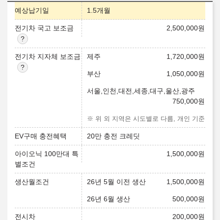
예상납기일
1.5개월
전기차 국고 보조금
2,500,000
원
전기차 지자체 보조금
제주
1,720,000
원
부산
1,050,000
원
서울,인천,대전,세종,대구,울산,광주
750,000
원
※ 위 외 지역은 시도별로 다름, 개인 기준
EV구매 충전혜택
20만 충전 크레딧
아이오닉 100만대 특
1,500,000
원
별조건
생산월조건
26년 5월 이전 생산
1,500,000
원
26년 6월 생산
500,000
원
전시차
200,000
원