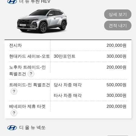
더 뉴 투싼 HEV
상세 보기
견적 내기
전시차
200,000
원
현대카드 세이브-오토
30만포인트
300,000
원
노후차 트레이드-인
200,000
원
특별조건
트레이드-인 특별조건
당사 차종 매각
500,000
원
타사 차종 매각
300,000
원
베네피아 제휴 타겟
200,000
원
디 올 뉴 넥쏘