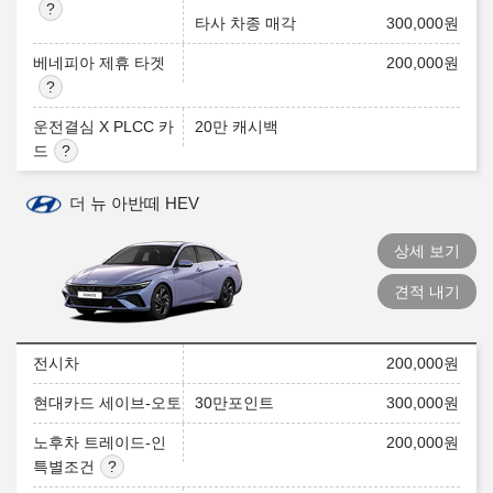
타사 차종 매각
300,000
원
베네피아 제휴 타겟
200,000
원
운전결심 X PLCC 카
20만 캐시백
드
더 뉴 아반떼 HEV
상세 보기
견적 내기
전시차
200,000
원
현대카드 세이브-오토
30만포인트
300,000
원
노후차 트레이드-인
200,000
원
특별조건