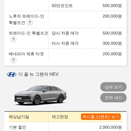
50만포인트
500,000
원
노후차 트레이드-인
200,000
원
특별조건
트레이드-인 특별조건
당사 차종 매각
500,000
원
타사 차종 매각
300,000
원
베네피아 제휴 타겟
200,000
원
디 올 뉴 그랜저 HEV
상세 보기
견적 내기
예상납기일
재고한정
즉시출고(렌트) 보기
기본 할인
2,000,000
원