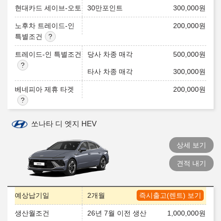
현대카드 세이브-오토
30만포인트
300,000
원
노후차 트레이드-인
200,000
원
특별조건
트레이드-인 특별조건
당사 차종 매각
500,000
원
타사 차종 매각
300,000
원
베네피아 제휴 타겟
200,000
원
쏘나타 디 엣지 HEV
상세 보기
견적 내기
예상납기일
2개월
즉시출고(렌트) 보기
생산월조건
26년 7월 이전 생산
1,000,000
원