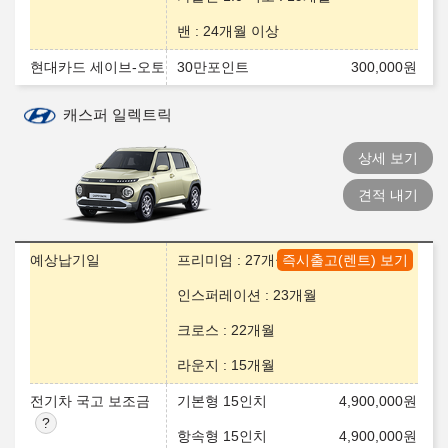
밴 : 24개월 이상
현대카드 세이브-오토
30만포인트
300,000
원
캐스퍼 일렉트릭
상세 보기
견적 내기
예상납기일
프리미엄 : 27개월
즉시출고(렌트) 보기
인스퍼레이션 : 23개월
크로스 : 22개월
라운지 : 15개월
전기차 국고 보조금
기본형 15인치
4,900,000
원
항속형 15인치
4,900,000
원