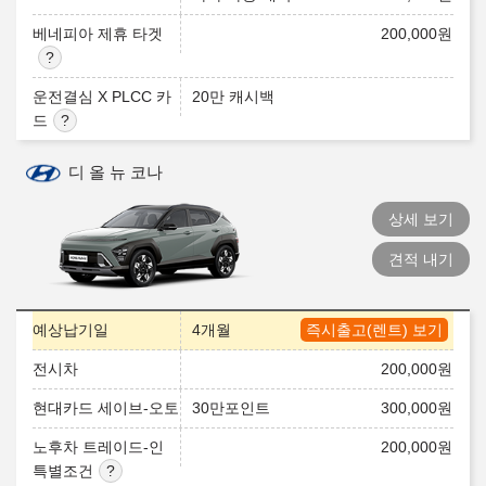
베네피아 제휴 타겟
200,000
원
운전결심 X PLCC 카
20만 캐시백
드
디 올 뉴 코나
상세 보기
견적 내기
예상납기일
4개월
즉시출고(렌트) 보기
전시차
200,000
원
현대카드 세이브-오토
30만포인트
300,000
원
노후차 트레이드-인
200,000
원
특별조건