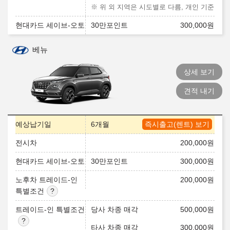
※ 위 외 지역은 시도별로 다름, 개인 기준
현대카드 세이브-오토
30만포인트
300,000
원
베뉴
상세 보기
견적 내기
예상납기일
6개월
즉시출고(렌트) 보기
전시차
200,000
원
현대카드 세이브-오토
30만포인트
300,000
원
노후차 트레이드-인
200,000
원
특별조건
트레이드-인 특별조건
당사 차종 매각
500,000
원
타사 차종 매각
300,000
원