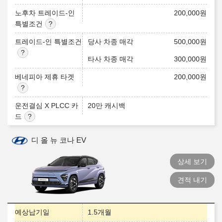
노후차 트레이드-인
200,000
원
특별조건
트레이드-인 특별조건
당사 차종 매각
500,000
원
타사 차종 매각
300,000
원
베네피아 제휴 타겟
200,000
원
운전결심 X PLCC 카
20만 캐시백
드
디 올 뉴 코나 EV
상세 보기
견적 내기
예상납기일
1.5개월