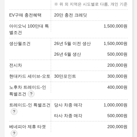
※ 위 외 지역은 시도별로 다름, 개인 기준
EV구매 충전혜택
20만 충전 크레딧
아이오닉 100만대 특
1,500,000
원
별조건
생산월조건
26년 5월 이전 생산
1,500,000
원
26년 6월 생산
500,000
원
전시차
200,000
원
현대카드 세이브-오토
30만포인트
300,000
원
노후차 트레이드-인
400,000
원
특별조건
트레이드-인 특별조건
당사 차종 매각
1,000,000
원
타사 차종 매각
500,000
원
베네피아 제휴 타겟
200,000
원