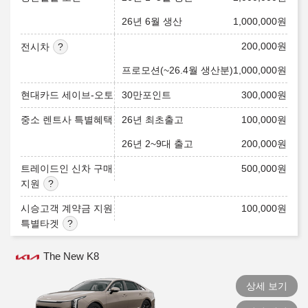
26년 6월 생산
1,000,000
원
200,000
원
전시차
프로모션(~26.4월 생산분)
1,000,000
원
현대카드 세이브-오토
30만포인트
300,000
원
중소 렌트사 특별혜택
26년 최초출고
100,000
원
26년 2~9대 출고
200,000
원
트레이드인 신차 구매
500,000
원
지원
시승고객 계약금 지원
100,000
원
특별타겟
The New K8
상세 보기