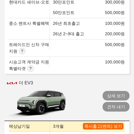
현대카드 세이브-오토
30만포인트
300,000
원
50만포인트
500,000
원
중소 렌트사 특별혜택
26년 최초출고
100,000
원
26년 2~9대 출고
200,000
원
트레이드인 신차 구매
500,000
원
지원
시승고객 계약금 지원
100,000
원
특별타겟
더 EV3
상세 보기
견적 내기
예상납기일
3개월
즉시출고(렌트) 보기