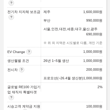
전기차 지자체 보조금
제주
1,600,000
원
부산
990,000
원
서울,인천,대전,세종,대구,울산,광주
690,000
원
※ 위 외 지역은 시도별로 다름, 개인 기준
1,000,000
원
EV Change
생산월별 조건
26년 1~5월 생산
1,000,000
원
200,000
원
전시차
프로모션(~26.4월 생산분)
1,000,000
원
글로벌 RE100 가입기
2
%
업 재직자 특별타겟
시승고객 계약금 지원
100,000
원