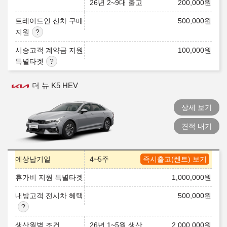
26년 2~9대 출고
200,000
원
트레이드인 신차 구매
500,000
원
지원
시승고객 계약금 지원
100,000
원
특별타겟
더 뉴 K5 HEV
상세 보기
견적 내기
예상납기일
4~5주
즉시출고(렌트) 보기
휴가비 지원 특별타겟
1,000,000
원
내방고객 전시차 혜택
500,000
원
생산월별 조건
26년 1~5월 생산
2,000,000
원