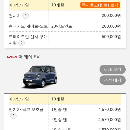
예상납기일
10개월
즉시출고(렌트) 보기
200,000
원
전시차
현대카드 세이브-오토
20만포인트
200,000
원
트레이드인 신차 구매
500,000
원
지원
더 레이 EV
상세 보기
견적 내기
예상납기일
10개월
전기차 국고 보조금
1인승 밴
4,570,000
원
2인승 밴
4,570,000
원
4인승 승용
4,570,000
원