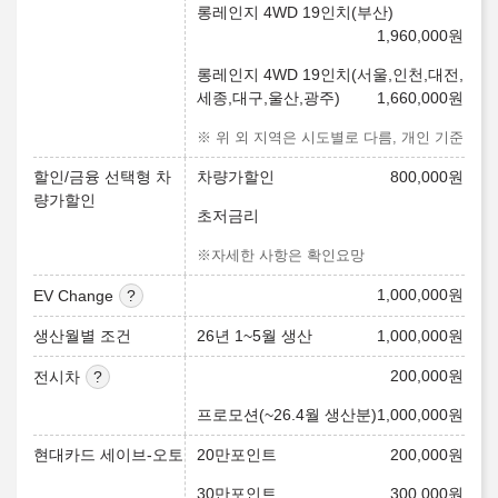
롱레인지 4WD 19인치(부산)
1,960,000
원
롱레인지 4WD 19인치(서울,인천,대전,
세종,대구,울산,광주)
1,660,000
원
※ 위 외 지역은 시도별로 다름, 개인 기준
할인/금융 선택형 차
차량가할인
800,000
원
량가할인
초저금리
※자세한 사항은 확인요망
1,000,000
원
EV Change
생산월별 조건
26년 1~5월 생산
1,000,000
원
200,000
원
전시차
프로모션(~26.4월 생산분)
1,000,000
원
현대카드 세이브-오토
20만포인트
200,000
원
30만포인트
300,000
원