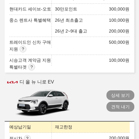
현대카드 세이브-오토
30만포인트
300,000
원
중소 렌트사 특별혜택
26년 최초출고
100,000
원
26년 2~9대 출고
200,000
원
트레이드인 신차 구매
500,000
원
지원
시승고객 계약금 지원
100,000
원
특별타겟
디 올 뉴 니로 EV
상세 보기
견적 내기
예상납기일
재고한정
200,000
원
전시차