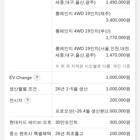
세종,대구,울산,광주)
1,490,000
원
롱레인지 4WD 19인치(제주)
3,400,000
원
롱레인지 4WD 19인치(부산)
1,770,000
원
롱레인지 4WD 19인치(서울,인천,대전,
세종,대구,울산,광주)
1,470,000
원
※ 위 외 지역은 시도별로 다름, 개인 기준
1,000,000
원
EV Change
생산월별 조건
26년 1~5월 생산
1,000,000
원
200,000
원
전시차
프로모션(~26.4월 생산분)
1,000,000
원
현대카드 세이브-오토
30만포인트
300,000
원
중소 렌트사 특별혜택
26년 최초출고
100,000
원