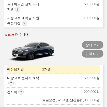
트레이드인 신차 구매
500,000
원
지원
시승고객 계약금 지원
100,000
원
특별타겟
더 뉴 K9
상세 보기
견적 내기
예상납기일
2개월
내방고객 전시차 혜택
500,000
원
200,000
원
전시차
프로모션(~26.4월 생산분)
1,000,000
원