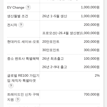
1,000,000
원
EV Change
생산월별 조건
26년 1~5월 생산
1,000,000
원
200,000
원
전시차
프로모션(~26.4월 생산분)
1,000,000
원
현대카드 세이브-오토
20만포인트
200,000
원
30만포인트
300,000
원
중소 렌트사 특별혜택
26년 최초출고
100,000
원
26년 2~9대 출고
200,000
원
글로벌 RE100 가입기
2
%
업 재직자 특별타겟
트레이드인 신차 구매
700,000
원
지원