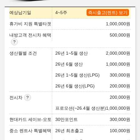
예상납기일
4~5주
즉시출고(렌트) 보기
휴가비 지원 특별타겟
1,000,000
원
내방고객 전시차 혜택
500,000
원
생산월별 조건
26년 1~5월 생산
2,000,000
원
26년 6월 생산
1,000,000
원
26년 1~5월 생산(LPG)
300,000
원
26년 6월 생산(LPG)
200,000
원
200,000
원
전시차
프로모션(~26.4월 생산분)
1,000,000
원
현대카드 세이브-오토
30만포인트
300,000
원
중소 렌트사 특별혜택
26년 최초출고
100,000
원