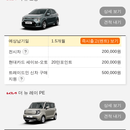
상세 보기
견적 내기
예상납기일
1.5개월
즉시출고(렌트) 보기
200,000
원
전시차
현대카드 세이브-오토
20만포인트
200,000
원
트레이드인 신차 구매
500,000
원
지원
더 뉴 레이 PE
상세 보기
견적 내기