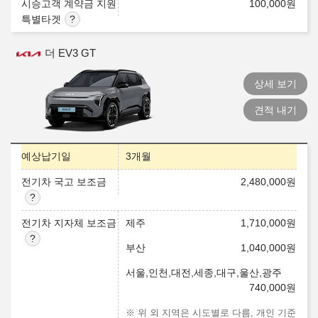
시승고객 계약금 지원
100,000
원
특별타겟
더 EV3 GT
상세 보기
견적 내기
예상납기일
3개월
전기차 국고 보조금
2,480,000
원
전기차 지자체 보조금
제주
1,710,000
원
부산
1,040,000
원
서울,인천,대전,세종,대구,울산,광주
740,000
원
※ 위 외 지역은 시도별로 다름, 개인 기준