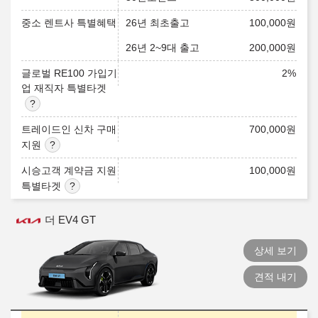
중소 렌트사 특별혜택
26년 최초출고
100,000
원
26년 2~9대 출고
200,000
원
글로벌 RE100 가입기
2
%
업 재직자 특별타겟
트레이드인 신차 구매
700,000
원
지원
시승고객 계약금 지원
100,000
원
특별타겟
더 EV4 GT
상세 보기
견적 내기