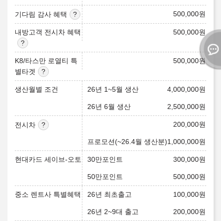
500,000
원
기다림 감사 혜택
내방고객 전시차 혜택
500,000
원
K8/타스만 로열티 특
500,000
원
별타겟
생산월별 조건
26년 1~5월 생산
4,000,000
원
26년 6월 생산
2,500,000
원
200,000
원
전시차
프로모션(~26.4월 생산분)
1,000,000
원
현대카드 세이브-오토
30만포인트
300,000
원
50만포인트
500,000
원
중소 렌트사 특별혜택
26년 최초출고
100,000
원
26년 2~9대 출고
200,000
원