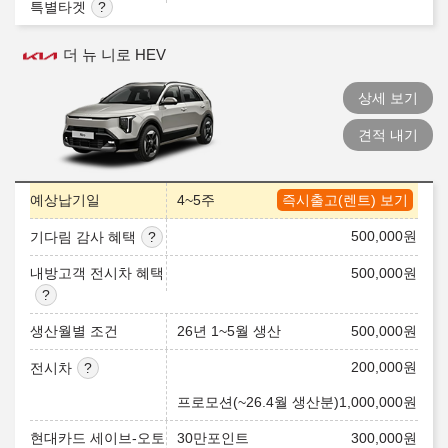
특별타겟
더 뉴 니로 HEV
상세 보기
견적 내기
예상납기일
4~5주
즉시출고(렌트) 보기
500,000
원
기다림 감사 혜택
내방고객 전시차 혜택
500,000
원
생산월별 조건
26년 1~5월 생산
500,000
원
200,000
원
전시차
프로모션(~26.4월 생산분)
1,000,000
원
현대카드 세이브-오토
30만포인트
300,000
원