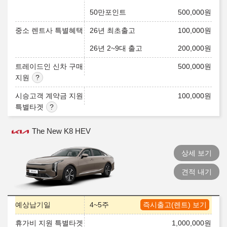
50만포인트
500,000
원
중소 렌트사 특별혜택
26년 최초출고
100,000
원
26년 2~9대 출고
200,000
원
트레이드인 신차 구매
500,000
원
지원
시승고객 계약금 지원
100,000
원
특별타겟
The New K8 HEV
상세 보기
견적 내기
예상납기일
4~5주
즉시출고(렌트) 보기
휴가비 지원 특별타겟
1,000,000
원