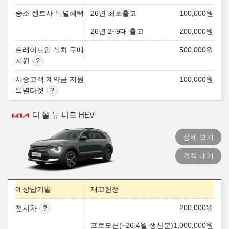
중소 렌트사 특별혜택
26년 최초출고
100,000
원
26년 2~9대 출고
200,000
원
트레이드인 신차 구매
500,000
원
지원
시승고객 계약금 지원
100,000
원
특별타겟
디 올 뉴 니로 HEV
상세 보기
견적 내기
예상납기일
재고한정
200,000
원
전시차
프로모션(~26.4월 생산분)
1,000,000
원