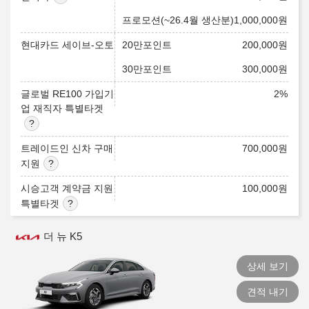
프로모션(~26.4월 생산분)
1,000,000
원
현대카드 세이브-오토
20만포인트
200,000
원
30만포인트
300,000
원
글로벌 RE100 가입기
2
%
업 재직자 특별타겟
트레이드인 신차 구매
700,000
원
지원
시승고객 계약금 지원
100,000
원
특별타겟
더 뉴 K5
상세 보기
견적 내기