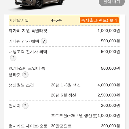
견적 내기
예상납기일
4~5주
즉시출고(렌트) 보기
휴가비 지원 특별타겟
1,000,000
원
500,000
원
기다림 감사 혜택
내방고객 전시차 혜택
500,000
원
K8/타스만 로열티 특
500,000
원
별타겟
생산월별 조건
26년 1~5월 생산
4,000,000
원
26년 6월 생산
2,500,000
원
200,000
원
전시차
프로모션(~26.4월 생산분)
1,000,000
원
현대카드 세이브-오토
30만포인트
300,000
원