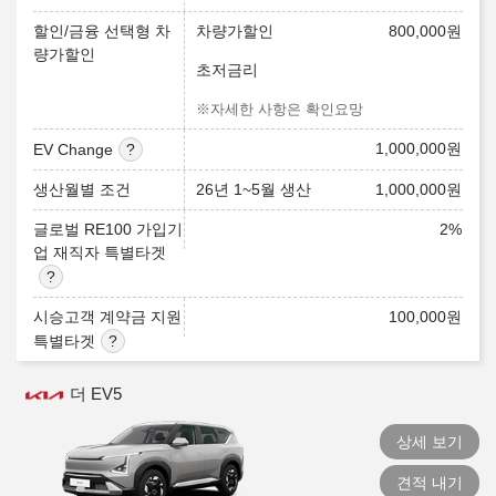
할인/금융 선택형 차
차량가할인
800,000
원
량가할인
초저금리
※자세한 사항은 확인요망
1,000,000
원
EV Change
생산월별 조건
26년 1~5월 생산
1,000,000
원
글로벌 RE100 가입기
2
%
업 재직자 특별타겟
시승고객 계약금 지원
100,000
원
특별타겟
더 EV5
상세 보기
견적 내기