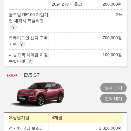
26년 2~9대 출고
200,000
원
글로벌 RE100 가입기
2
%
업 재직자 특별타겟
트레이드인 신차 구매
700,000
원
지원
시승고객 계약금 지원
100,000
원
특별타겟
더 EV5 GT
상세 보기
견적 내기
예상납기일
4개월
전기차 국고 보조금
2,320,000
원