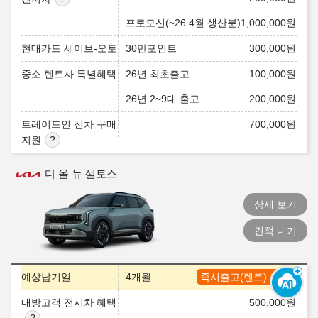
프로모션(~26.4월 생산분)
1,000,000
원
현대카드 세이브-오토
30만포인트
300,000
원
중소 렌트사 특별혜택
26년 최초출고
100,000
원
26년 2~9대 출고
200,000
원
트레이드인 신차 구매
700,000
원
지원
디 올 뉴 셀토스
상세 보기
견적 내기
예상납기일
4개월
즉시출고(렌트) 보기
내방고객 전시차 혜택
500,000
원