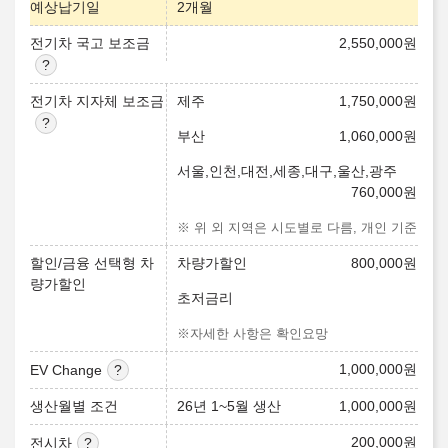
예상납기일
2개월
전기차 국고 보조금
2,550,000
원
전기차 지자체 보조금
제주
1,750,000
원
부산
1,060,000
원
서울,인천,대전,세종,대구,울산,광주
760,000
원
※ 위 외 지역은 시도별로 다름, 개인 기준
할인/금융 선택형 차
차량가할인
800,000
원
량가할인
초저금리
※자세한 사항은 확인요망
1,000,000
원
EV Change
생산월별 조건
26년 1~5월 생산
1,000,000
원
200,000
원
전시차