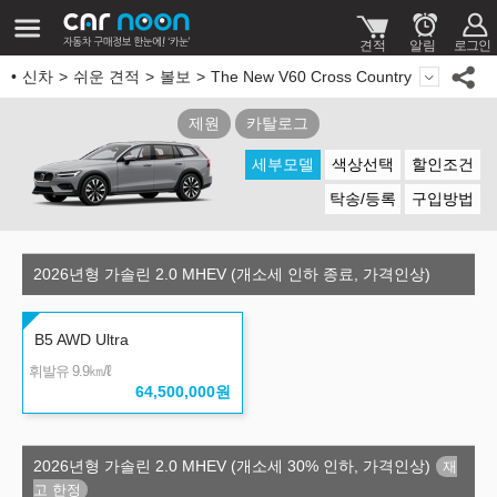
신차
쉬운 견적
볼보
The New V60 Cross Country
제원
카탈로그
세부모델
색상선택
할인조건
탁송/등록
구입방법
2026년형 가솔린 2.0 MHEV (개소세 인하 종료, 가격인상)
B5 AWD Ultra
㎞/ℓ
휘발유 9.9
64,500,000
원
2026년형 가솔린 2.0 MHEV (개소세 30% 인하, 가격인상)