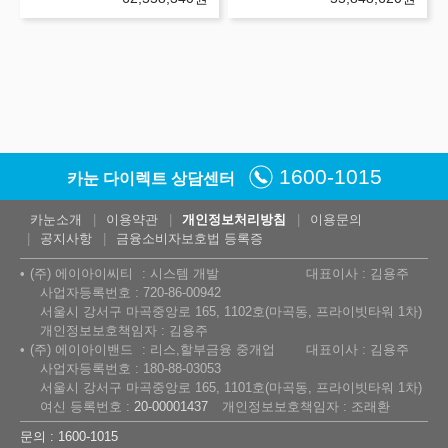
1600-1015
카눈 다이렉트 상담센터
카눈소개
이용약관
개인정보처리방침
이용문의
공지사항
금융소비자보호법 등록증
(주) 에이아이씨티
시스템 개발
대표이사 : 김용주
사업자등록번호 : 720-86-00942
서울시 강서구 마곡중앙로 165, 1102호(마곡동, 프라이빗타워 1차)
개인정보보호책임자 : 김용주
(주) 에이아이밴드
리스,할부금융 중개업
대표이사 : 김용주
사업자등록번호 : 180-88-03053
서울시 강서구 마곡중앙로 165, 1101호(마곡동, 프라이빗타워 1차)
여신 등록번호 :
20-00001437
개인정보보호책임자 : 조래환
문의 : 1600-1015