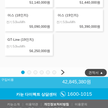
51,140,000
원
51,440,000
원
어스 (18인치)
어스 (19인치)
㎞/㎾h
㎞/㎾h
전기 5.0
전기 5.0
55,090,000
원
55,390,000
원
GT-Line (19인치)
㎞/㎾h
전기 5.0
56,250,000
원
견적서
▲
구입비용
42,845,380
원
1600-1015
카눈 다이렉트 상담센터
카눈소개
이용약관
개인정보처리방침
이용문의