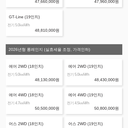
47,660,000
원
47,960,000
원
GT-Line (19인치)
㎞/㎾h
전기 5.0
48,810,000
원
2026년형 롱레인지 (실효세율 조정, 가격인하)
에어 2WD (18인치)
에어 2WD (19인치)
㎞/㎾h
㎞/㎾h
전기 5.0
전기 5.0
48,130,000
원
48,430,000
원
에어 4WD (18인치)
에어 4WD (19인치)
㎞/㎾h
㎞/㎾h
전기 4.7
전기 4.5
50,500,000
원
50,800,000
원
어스 2WD (18인치)
어스 2WD (19인치)