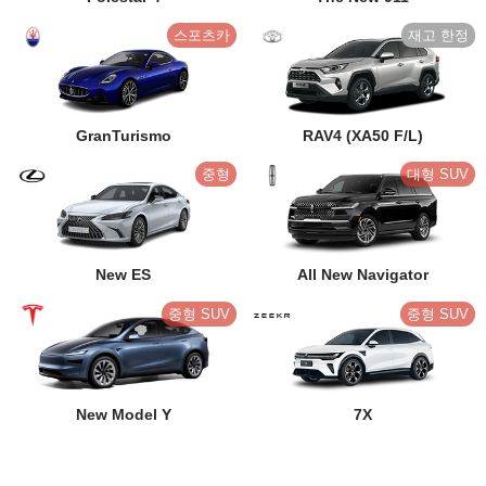
스포츠카
GranTurismo
RAV4 (XA50 F/L)
중형
대형 SUV
New ES
All New Navigator
중형 SUV
중형 SUV
New Model Y
7X