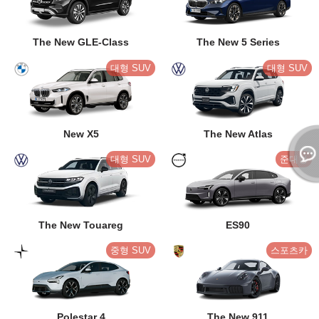
The New GLE-Class
The New 5 Series
대형 SUV
대형 SUV
New X5
The New Atlas
대형 SUV
준대형
The New Touareg
ES90
중형 SUV
스포츠카
Polestar 4
The New 911