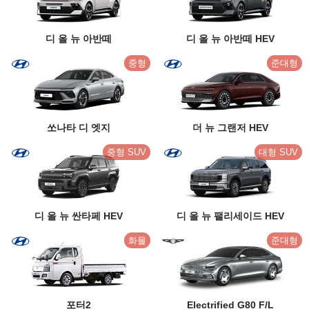
디 올 뉴 아반떼
디 올 뉴 아반떼 HEV
중형
준대형
쏘나타 디 엣지
더 뉴 그랜저 HEV
중형 SUV
대형 SUV
디 올 뉴 싼타페 HEV
디 올 뉴 팰리세이드 HEV
화물
준대형
포터2
Electrified G80 F/L