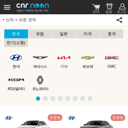
신차
쉬운 견적
한국
유럽
일본
미국
중국
전기(소형)
현대
제네시스
기아
쉐보레
GMC
KG모빌리티
르노코리아
준중형
준중형