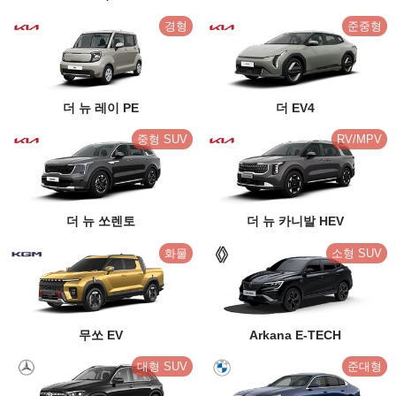
경형
준중형
더 뉴 레이 PE
더 EV4
중형 SUV
RV/MPV
더 뉴 쏘렌토
더 뉴 카니발 HEV
화물
소형 SUV
무쏘 EV
Arkana E-TECH
대형 SUV
준대형