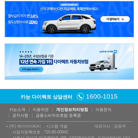
1600-1015
카눈 다이렉트 상담센터
카눈소개
이용약관
개인정보처리방침
이용문의
공지사항
금융소비자보호법 등록증
(주) 에이아이씨티
시스템 개발
대표이사 : 김용주
사업자등록번호 : 720-86-00942
서울시 강서구 마곡중앙로 165, 1102호(마곡동, 프라이빗타워 1차)