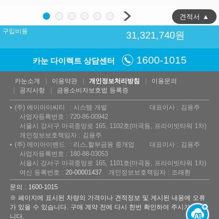
견적서
▲
구입비용
31,321,740
원
1600-1015
카눈 다이렉트 상담센터
카눈소개
이용약관
개인정보처리방침
이용문의
공지사항
금융소비자보호법 등록증
(주) 에이아이씨티
시스템 개발
대표이사 : 김용주
사업자등록번호 : 720-86-00942
서울시 강서구 마곡중앙로 165, 1102호(마곡동, 프라이빗타워 1차)
개인정보보호책임자 : 김용주
(주) 에이아이밴드
리스,할부금융 중개업
대표이사 : 김용주
사업자등록번호 : 180-88-03053
서울시 강서구 마곡중앙로 165, 1101호(마곡동, 프라이빗타워 1차)
여신 등록번호 :
20-00001437
개인정보보호책임자 : 조래환
문의 : 1600-1015
※ 페이지에 표시된 차량의 가격이나 견적정보 및 게시된 내용에 오류
가 있을 수 있습니다. 구매 계약 전에 다시 한번 확인하여 주시기 바랍
니다.