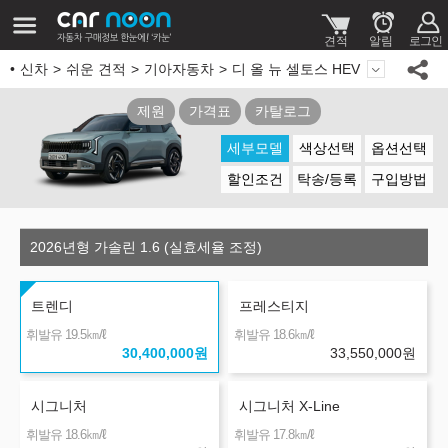
신차
쉬운 견적
기아자동차
디 올 뉴 셀토스 HEV
제원
가격표
카탈로그
세부모델
색상선택
옵션선택
할인조건
탁송/등록
구입방법
2026년형 가솔린 1.6 (실효세율 조정)
트렌디
프레스티지
㎞/ℓ
㎞/ℓ
휘발유 19.5
휘발유 18.6
30,400,000
원
33,550,000
원
시그니처
시그니처 X-Line
㎞/ℓ
㎞/ℓ
휘발유 18.6
휘발유 17.8