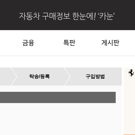
금융
특판
게시판
탁송/등록
구입방법
할