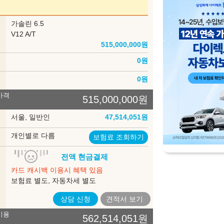
부
가솔린 6.5
델
V12 A/T
515,000,000
원
인
0
원
송
0
원
가격
515,000,000
원
록
서울, 일반인
47,514,051
원
험
개인별로 다름
보험료 조회하기
입
전액 현금결제
법
카드 캐시백 이용시 혜택 있음
보험료 별도, 자동차세 별도
상담 신청
견적서
보기
비용
562,514,051
원