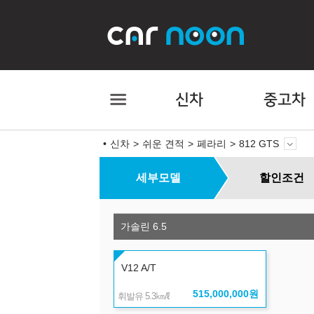
신차
중고차
신차
쉬운 견적
페라리
812 GTS
세부모델
할인조건
가솔린 6.5
V12 A/T
515,000,000
원
㎞/ℓ
휘발유 5.3