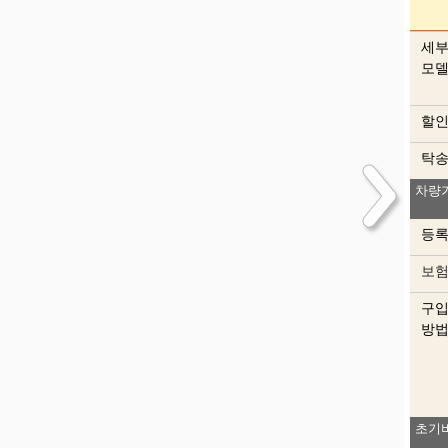
세
모
할
탁
차량
등
보
구
방
초기