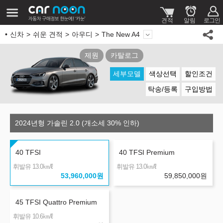
신차
쉬운 견적
아우디
The New A4
제원
카탈로그
세부모델
색상선택
할인조건
탁송/등록
구입방법
2024년형 가솔린 2.0 (개소세 30% 인하)
40 TFSI
40 TFSI Premium
㎞/ℓ
㎞/ℓ
휘발유 13.0
휘발유 13.0
53,960,000
원
59,850,000
원
45 TFSI Quattro Premium
㎞/ℓ
휘발유 10.6