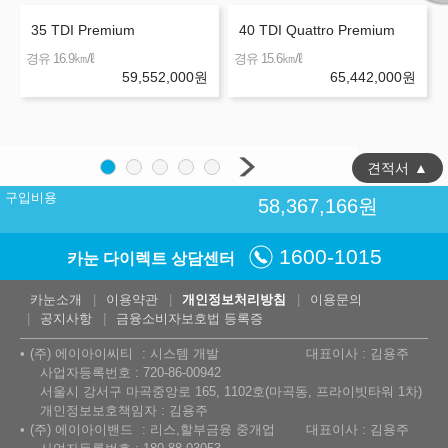
35 TDI Premium
40 TDI Quattro Premium
㎞/ℓ
㎞/ℓ
경유 16.9
경유 15.6
59,552,000
원
65,442,000
원
견적서
▲
구입비용
58,367,166
원
1600-1015
카눈 다이렉트 상담센터
카눈소개
이용약관
개인정보처리방침
이용문의
공지사항
금융소비자보호법 등록증
(주) 에이아이씨티
시스템 개발
대표이사 : 김용주
사업자등록번호 : 720-86-00942
서울시 강서구 마곡중앙로 165, 1102호(마곡동, 프라이빗타워 1차)
개인정보보호책임자 : 김용주
(주) 에이아이밴드
리스,할부금융 중개업
대표이사 : 김용주