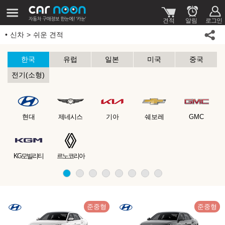
신차
쉬운 견적
한국
유럽
일본
미국
중국
전기(소형)
현대
제네시스
기아
쉐보레
GMC
KG모빌리티
르노코리아
준중형
준중형