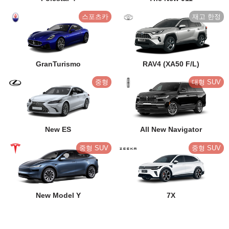
스포츠카
GranTurismo
RAV4 (XA50 F/L)
중형
대형 SUV
New ES
All New Navigator
중형 SUV
중형 SUV
New Model Y
7X