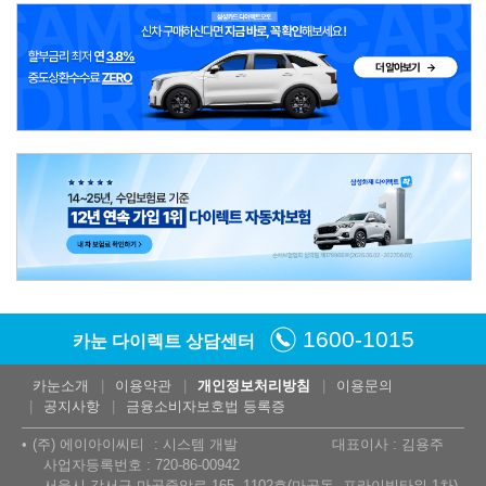
1600-1015
카눈 다이렉트 상담센터
카눈소개
이용약관
개인정보처리방침
이용문의
공지사항
금융소비자보호법 등록증
(주) 에이아이씨티
시스템 개발
대표이사 : 김용주
사업자등록번호 : 720-86-00942
서울시 강서구 마곡중앙로 165, 1102호(마곡동, 프라이빗타워 1차)