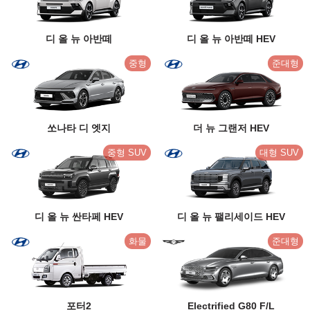
디 올 뉴 아반떼
디 올 뉴 아반떼 HEV
중형
준대형
쏘나타 디 엣지
더 뉴 그랜저 HEV
중형 SUV
대형 SUV
디 올 뉴 싼타페 HEV
디 올 뉴 팰리세이드 HEV
화물
준대형
포터2
Electrified G80 F/L