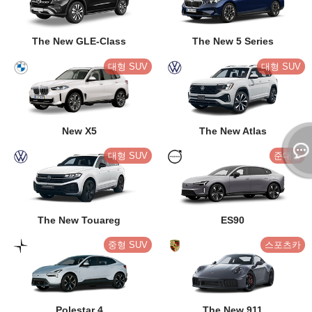
The New GLE-Class
The New 5 Series
대형 SUV
대형 SUV
New X5
The New Atlas
대형 SUV
준대형
The New Touareg
ES90
중형 SUV
스포츠카
Polestar 4
The New 911