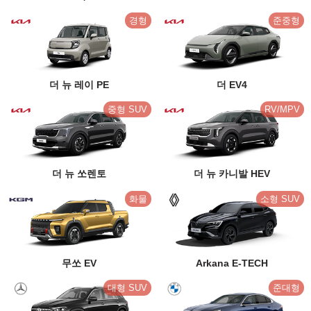
경형
준중형
더 뉴 레이 PE
더 EV4
중형 SUV
RV/MPV
더 뉴 쏘렌토
더 뉴 카니발 HEV
화물
소형 SUV
무쏘 EV
Arkana E-TECH
대형 SUV
준대형