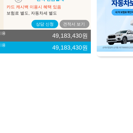
법
카드 캐시백 이용시 혜택 있음
옵시디언 블랙/벨벳 버건디
옵시디언 블랙/듄 베이지 투
보험료 별도, 자동차세 별도
투톤 (벨벳 버건디 시트)
톤 (듄 베이지 시트)
상담 신청
견적서
보기
비용
49,183,430
원
비용
은 세부모델에 따라 적용되지 않는 것이 포함되어 있을 수 있으며, 내장색상은
49,183,430
원
제한 될 수도 있습니다. 구매시 판매 가능한지 먼저 확인해 주시기 바랍니다.