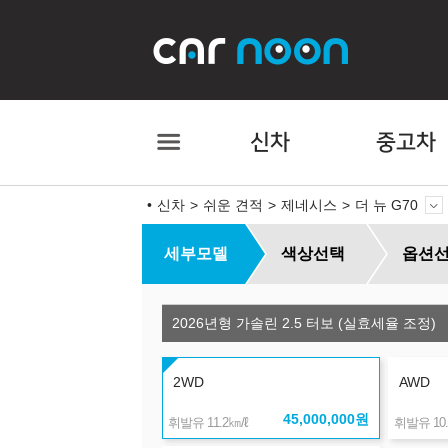
신차
중고차
신차
쉬운 견적
제네시스
더 뉴 G70
세부모델
색상선택
옵션
2026년형 가솔린 2.5 터보 (실효세율 조정)
2WD
AWD
45,000,000
원
㎞/ℓ
휘발유 11.2
휘발유 10.