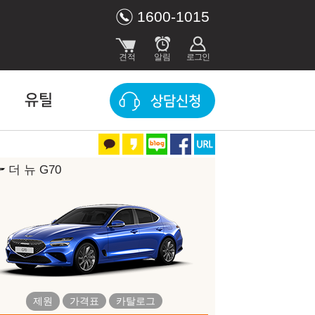
1600-1015
유틸
상담신청
더 뉴 G70
장 색상
우유니 화이트(UYH)
세빌 실버(SSS)
제원
가격표
카탈로그