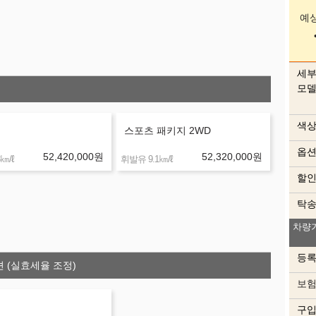
예
세
모
색
스포츠 패키지 2WD
옵
52,420,000
원
52,320,000
원
㎞/ℓ
㎞/ℓ
휘발유 9.1
할
탁
차량
내
등
션 (실효세율 조정)
보
구