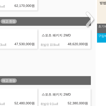
방
62,170,000
원
㎞/ℓ
초기
스포츠 패키지 2WD
구입
색상
이 
47,530,000
원
48,620,000
원
㎞/ℓ
㎞/ℓ
3
휘발유 10.9
스포츠 패키지 2WD
52,480,000
원
52,380,000
원
㎞/ℓ
㎞/ℓ
휘발유 9.1