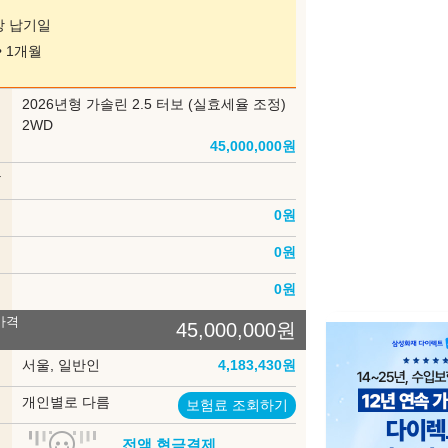
바트나 그레이(GRY)
마칼루 그레이(NCM)
상 납기일
1개월
부
2026년형 가솔린 2.5 터보 (실효세율 조정)
카프리 블루(NRB)
마칼루 그레이(MPE) - 무광
델
2WD
45,000,000
원
690,000
상
벌리 블루(MBM) - 무광
션
0
원
690,000
인
0
원
송
0
원
가격
45,000,000
원
장 색상
록
서울, 일반인
4,183,430
원
옵시디언 블랙 모노톤 (옵시
옵시디언 블랙/포그 그레이
디언 블랙 시트)
투톤 (포그 그레이 시트)
험
개인별로 다름
보험료 조회하기
입
전액 현금결제