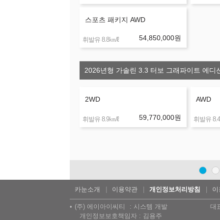
스포츠 패키지 AWD
54,850,000
원
㎞/ℓ
휘발유 8.8
2026년형 가솔린 3.3 터보 그래파이트 에디션
2WD
AWD
59,770,000
원
㎞/ℓ
휘발유 8.9
휘발유 8.4
카눈소개
이용약관
개인정보처리방침
이
(주) 에이아이씨티
시스템 개발
대
개인정보보호책임자 : 김용주