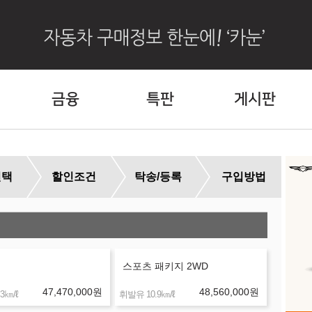
금융
특판
게시판
선택
할인조건
탁송/등록
구입방법
외
스포츠 패키지 2WD
47,470,000
원
48,560,000
원
㎞/ℓ
㎞/ℓ
3
휘발유 10.9