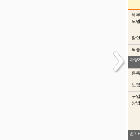
세
모
할
탁
차량
등
보
구
방
초기