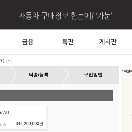
금융
특판
게시판
세대)
탁송/등록
구입방법
할
e A/T
343,200,000
원
㎞/ℓ