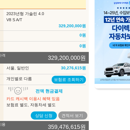
부
2023년형 가솔린 4.0
델
V8 S A/T
329,200,000
원
인
0
원
송
0
원
가격
329,200,000
원
록
서울, 일반인
30,276,615
원
험
개인별로 다름
보험료 조회하기
입
전액 현금결제
법
카드 캐시백 이용시 혜택 있음
보험료 별도, 자동차세 별도
상담 신청
견적서
보기
비용
359,476,615
원