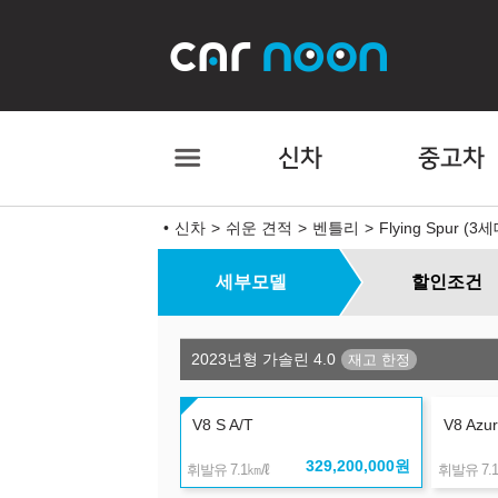
신차
중고차
신차
쉬운 견적
벤틀리
Flying Spur (3
세부모델
할인조건
2023년형 가솔린 4.0
V8 S A/T
V8 Azur
329,200,000
원
㎞/ℓ
휘발유 7.1
휘발유 7.1