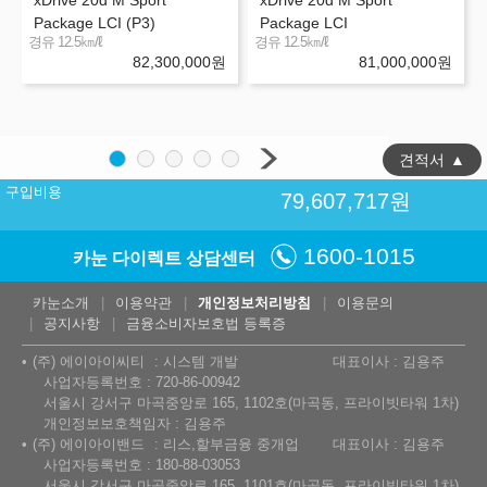
Package LCI (P3)
Package LCI
㎞/ℓ
㎞/ℓ
경유 12.5
경유 12.5
82,300,000
원
81,000,000
원
견적서
▲
구입비용
79,607,717
원
1600-1015
카눈 다이렉트 상담센터
카눈소개
이용약관
개인정보처리방침
이용문의
공지사항
금융소비자보호법 등록증
(주) 에이아이씨티
시스템 개발
대표이사 : 김용주
사업자등록번호 : 720-86-00942
서울시 강서구 마곡중앙로 165, 1102호(마곡동, 프라이빗타워 1차)
개인정보보호책임자 : 김용주
(주) 에이아이밴드
리스,할부금융 중개업
대표이사 : 김용주
사업자등록번호 : 180-88-03053
서울시 강서구 마곡중앙로 165, 1101호(마곡동, 프라이빗타워 1차)