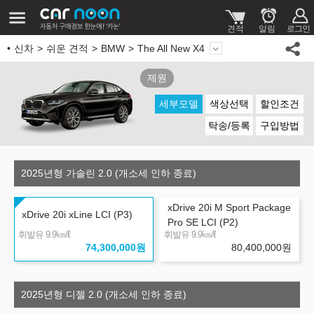
신차
쉬운 견적
BMW
The All New X4
제원
세부모델
색상선택
할인조건
탁송/등록
구입방법
2025년형 가솔린 2.0 (개소세 인하 종료)
xDrive 20i M Sport Package
xDrive 20i xLine LCI (P3)
Pro SE LCI (P2)
㎞/ℓ
㎞/ℓ
휘발유 9.9
휘발유 9.9
74,300,000
원
80,400,000
원
2025년형 디젤 2.0 (개소세 인하 종료)