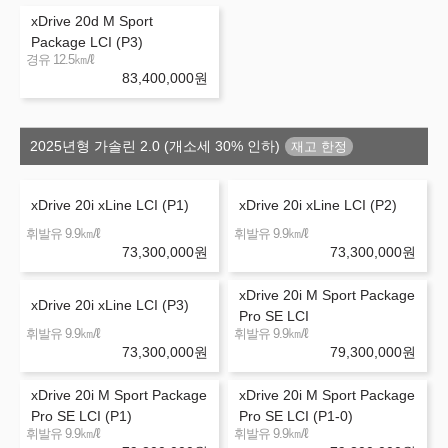
xDrive 20d M Sport
Package LCI (P3)
㎞/ℓ
경유 12.5
83,400,000
원
2025년형 가솔린 2.0 (개소세 30% 인하)
xDrive 20i xLine LCI (P1)
xDrive 20i xLine LCI (P2)
㎞/ℓ
㎞/ℓ
휘발유 9.9
휘발유 9.9
73,300,000
원
73,300,000
원
xDrive 20i M Sport Package
xDrive 20i xLine LCI (P3)
Pro SE LCI
㎞/ℓ
㎞/ℓ
휘발유 9.9
휘발유 9.9
73,300,000
원
79,300,000
원
xDrive 20i M Sport Package
xDrive 20i M Sport Package
Pro SE LCI (P1)
Pro SE LCI (P1-0)
㎞/ℓ
㎞/ℓ
휘발유 9.9
휘발유 9.9