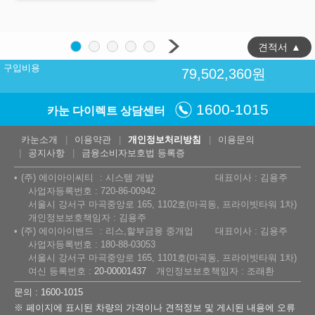
견적서
▲
구입비용
79,502,360
원
1600-1015
카눈 다이렉트 상담센터
카눈소개
이용약관
개인정보처리방침
이용문의
공지사항
금융소비자보호법 등록증
(주) 에이아이씨티
시스템 개발
대표이사 : 김용주
사업자등록번호 : 720-86-00942
서울시 강서구 마곡중앙로 165, 1102호(마곡동, 프라이빗타워 1차)
개인정보보호책임자 : 김용주
(주) 에이아이밴드
리스,할부금융 중개업
대표이사 : 김용주
사업자등록번호 : 180-88-03053
서울시 강서구 마곡중앙로 165, 1101호(마곡동, 프라이빗타워 1차)
여신 등록번호 :
20-00001437
개인정보보호책임자 : 조래환
문의 : 1600-1015
※ 페이지에 표시된 차량의 가격이나 견적정보 및 게시된 내용에 오류