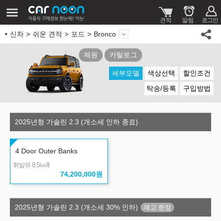
신차
쉬운 견적
포드
Bronco
제원
카탈로그
세부모델
색상선택
할인조건
탁송/등록
구입방법
2025년형 가솔린 2.3 (개소세 인하 종료)
4 Door Outer Banks
㎞/ℓ
휘발유 8.5
74,200,000
원
2025년형 가솔린 2.3 (개소세 30% 인하)