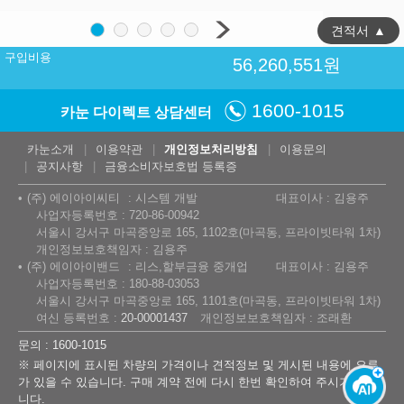
견적서
▲
구입비용
56,260,551
원
1600-1015
카눈 다이렉트 상담센터
카눈소개
이용약관
개인정보처리방침
이용문의
공지사항
금융소비자보호법 등록증
(주) 에이아이씨티
시스템 개발
대표이사 : 김용주
사업자등록번호 : 720-86-00942
서울시 강서구 마곡중앙로 165, 1102호(마곡동, 프라이빗타워 1차)
개인정보보호책임자 : 김용주
(주) 에이아이밴드
리스,할부금융 중개업
대표이사 : 김용주
사업자등록번호 : 180-88-03053
서울시 강서구 마곡중앙로 165, 1101호(마곡동, 프라이빗타워 1차)
여신 등록번호 :
20-00001437
개인정보보호책임자 : 조래환
문의 : 1600-1015
※ 페이지에 표시된 차량의 가격이나 견적정보 및 게시된 내용에 오류
가 있을 수 있습니다. 구매 계약 전에 다시 한번 확인하여 주시기 바랍
니다.