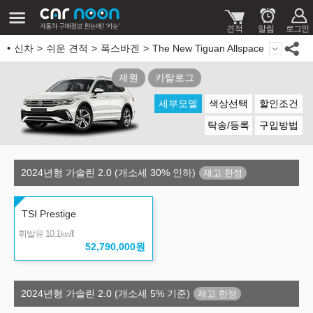
신차
쉬운 견적
폭스바겐
The New Tiguan Allspace
제원
카탈로그
세부모델
색상선택
할인조건
탁송/등록
구입방법
2024년형 가솔린 2.0 (개소세 30% 인하)
TSI Prestige
㎞/ℓ
휘발유 10.1
52,790,000
원
2024년형 가솔린 2.0 (개소세 5% 기준)